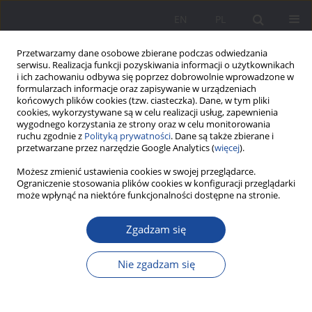
EN
PL
Przetwarzamy dane osobowe zbierane podczas odwiedzania
serwisu. Realizacja funkcji pozyskiwania informacji o użytkownikach
i ich zachowaniu odbywa się poprzez dobrowolnie wprowadzone w
formularzach informacje oraz zapisywanie w urządzeniach
końcowych plików cookies (tzw. ciasteczka). Dane, w tym pliki
cookies, wykorzystywane są w celu realizacji usług, zapewnienia
wygodnego korzystania ze strony oraz w celu monitorowania
ruchu zgodnie z
Polityką prywatności
. Dane są także zbierane i
Słowo kluczowe
matki w kryzysie
przetwarzane przez narzędzie Google Analytics (
więcej
).
bezdomności
Możesz zmienić ustawienia cookies w swojej przeglądarce.
Ograniczenie stosowania plików cookies w konfiguracji przeglądarki
może wpłynąć na niektóre funkcjonalności dostępne na stronie.
Współpraca kobiet-matek w kryzysie
Zgadzam się
bezdomności ze szkołą w opinii pedagoga
szkolnego
Nie zgadzam się
Małgorzata Piechowicz-Bogaczyk
Wychowanie w Rodzinie 2024;31(3):97-115
DOI
:
https://doi.org/10.61905/wwr/195940