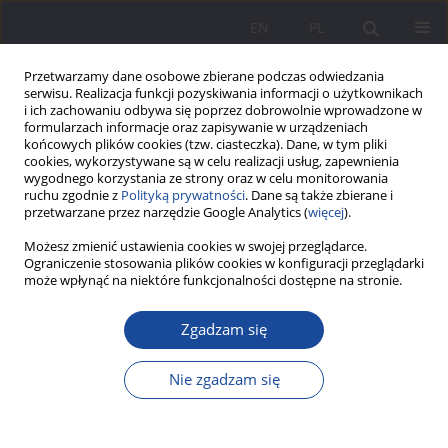
EN
PL
Przetwarzamy dane osobowe zbierane podczas odwiedzania
serwisu. Realizacja funkcji pozyskiwania informacji o użytkownikach
i ich zachowaniu odbywa się poprzez dobrowolnie wprowadzone w
formularzach informacje oraz zapisywanie w urządzeniach
końcowych plików cookies (tzw. ciasteczka). Dane, w tym pliki
cookies, wykorzystywane są w celu realizacji usług, zapewnienia
wygodnego korzystania ze strony oraz w celu monitorowania
ruchu zgodnie z
Polityką prywatności
. Dane są także zbierane i
Słowo kluczowe
moralność
przetwarzane przez narzędzie Google Analytics (
więcej
).
Możesz zmienić ustawienia cookies w swojej przeglądarce.
Ograniczenie stosowania plików cookies w konfiguracji przeglądarki
Podstawowe pojęcia namysłu nad moralnością
może wpłynąć na niektóre funkcjonalności dostępne na stronie.
Marek Budajczak
Zgadzam się
Wychowanie w Rodzinie 2021;25(2):53-69
DOI
:
https://doi.org/10.34616/wwr.2021.2.053.069
Nie zgadzam się
Statystyki
Streszczenie
Artykuł
(PDF)