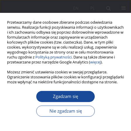
EN
PL
Przetwarzamy dane osobowe zbierane podczas odwiedzania
serwisu. Realizacja funkcji pozyskiwania informacji o użytkownikach
i ich zachowaniu odbywa się poprzez dobrowolnie wprowadzone w
formularzach informacje oraz zapisywanie w urządzeniach
końcowych plików cookies (tzw. ciasteczka). Dane, w tym pliki
cookies, wykorzystywane są w celu realizacji usług, zapewnienia
wygodnego korzystania ze strony oraz w celu monitorowania
ruchu zgodnie z
Polityką prywatności
. Dane są także zbierane i
Słowo kluczowe
narracja
przetwarzane przez narzędzie Google Analytics (
więcej
).
autobiograficzna
Możesz zmienić ustawienia cookies w swojej przeglądarce.
Ograniczenie stosowania plików cookies w konfiguracji przeglądarki
może wpłynąć na niektóre funkcjonalności dostępne na stronie.
Dom z perspektywy współmałżonków
Zgadzam się
przebywających na emigracji długookresowej.
Analiza narracji autobiograficznych Polaków
Nie zgadzam się
mieszkających w Wielkiej Brytanii
Karolina Kupis
,
Alicja Kalus
,
Emilia Mazurek
Wychowanie w Rodzinie 2023;30(2):105-125