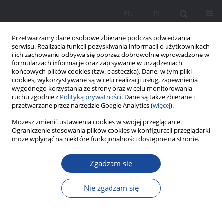
EN
PL
Przetwarzamy dane osobowe zbierane podczas odwiedzania
serwisu. Realizacja funkcji pozyskiwania informacji o użytkownikach
i ich zachowaniu odbywa się poprzez dobrowolnie wprowadzone w
formularzach informacje oraz zapisywanie w urządzeniach
końcowych plików cookies (tzw. ciasteczka). Dane, w tym pliki
cookies, wykorzystywane są w celu realizacji usług, zapewnienia
wygodnego korzystania ze strony oraz w celu monitorowania
ruchu zgodnie z
Polityką prywatności
. Dane są także zbierane i
Słowo kluczowe
niechęć ludzi do
przetwarzane przez narzędzie Google Analytics (
więcej
).
opieki nad dziećmi
Możesz zmienić ustawienia cookies w swojej przeglądarce.
Ograniczenie stosowania plików cookies w konfiguracji przeglądarki
może wpłynąć na niektóre funkcjonalności dostępne na stronie.
Opiekuńczość i rodzinność młodych ludzi w
Zgadzam się
trakcie zmian? Wybrane aspekty
Grażyna Gajewska
Nie zgadzam się
Wychowanie w Rodzinie 2023;30(3):13-33
DOI
:
https://doi.org/10.61905/wwr/177001
Statystyki