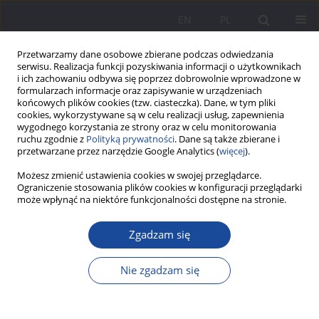
EN
PL
Przetwarzamy dane osobowe zbierane podczas odwiedzania
serwisu. Realizacja funkcji pozyskiwania informacji o użytkownikach
i ich zachowaniu odbywa się poprzez dobrowolnie wprowadzone w
formularzach informacje oraz zapisywanie w urządzeniach
końcowych plików cookies (tzw. ciasteczka). Dane, w tym pliki
cookies, wykorzystywane są w celu realizacji usług, zapewnienia
wygodnego korzystania ze strony oraz w celu monitorowania
ruchu zgodnie z
Polityką prywatności
. Dane są także zbierane i
Słowo kluczowe
oddziaływania
przetwarzane przez narzędzie Google Analytics (
więcej
).
rodzicielskie
Możesz zmienić ustawienia cookies w swojej przeglądarce.
Ograniczenie stosowania plików cookies w konfiguracji przeglądarki
może wpłynąć na niektóre funkcjonalności dostępne na stronie.
Poziom osiągnięć w szkole średniej a
Zgadzam się
oddziaływania rodziców w retrospektywnej
ocenie studentek kierunków pedagogicznych
Nie zgadzam się
Danuta Ochojska
,
Małgorzata Marmola
,
Anna Wańczyk-Welc
Wychowanie w Rodzinie 2017;15(1):233-249
DOI
:
https://doi.org/10.23734/wwr20171.233.249