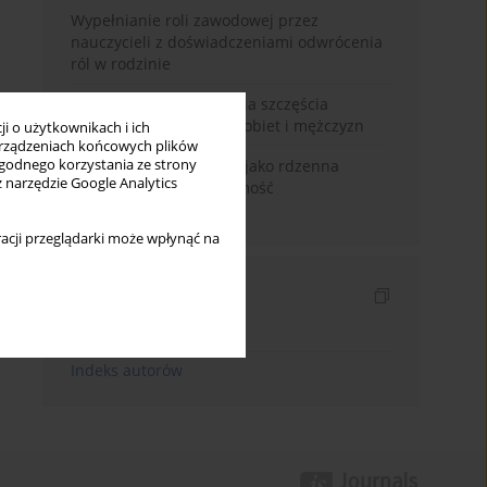
Wypełnianie roli zawodowej przez
nauczycieli z doświadczeniami odwrócenia
ról w rodzinie
Uwarunkowania poczucia szczęścia
małżeńskiego w opinii kobiet i mężczyzn
i o użytkownikach i ich
rządzeniach końcowych plików
wygodnego korzystania ze strony
Język domu rodzinnego jako rdzenna
z narzędzie Google Analytics
wartość kreująca tożsamość
międzykulturową
acji przeglądarki może wpłynąć na
Indeksy
Indeks słów kluczowych
Indeks autorów