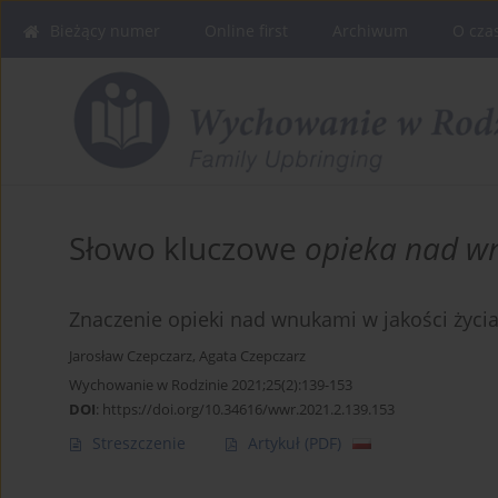
Bieżący numer
Online first
Archiwum
O cza
Słowo kluczowe
opieka nad w
Znaczenie opieki nad wnukami w jakości życ
Jarosław Czepczarz
,
Agata Czepczarz
Wychowanie w Rodzinie 2021;25(2):139-153
DOI
:
https://doi.org/10.34616/wwr.2021.2.139.153
Streszczenie
Artykuł
(PDF)