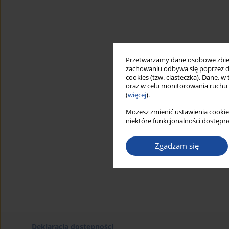
Przetwarzamy dane osobowe zbiera
zachowaniu odbywa się poprzez d
cookies (tzw. ciasteczka). Dane, w
oraz w celu monitorowania ruchu
(
więcej
).
Możesz zmienić ustawienia cookie
niektóre funkcjonalności dostępne
Zgadzam się
Deklaracja dostępności