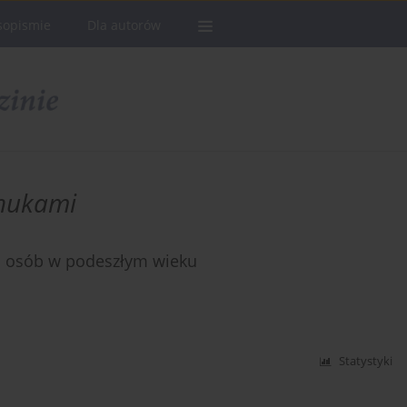
sopismie
Dla autorów
nukami
ia osób w podeszłym wieku
Statystyki