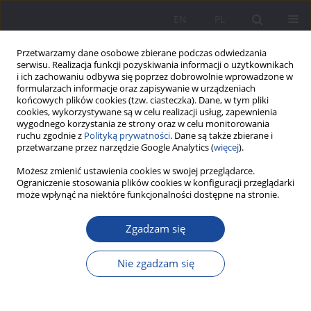
EN
PL
Przetwarzamy dane osobowe zbierane podczas odwiedzania
serwisu. Realizacja funkcji pozyskiwania informacji o użytkownikach
i ich zachowaniu odbywa się poprzez dobrowolnie wprowadzone w
formularzach informacje oraz zapisywanie w urządzeniach
końcowych plików cookies (tzw. ciasteczka). Dane, w tym pliki
cookies, wykorzystywane są w celu realizacji usług, zapewnienia
wygodnego korzystania ze strony oraz w celu monitorowania
ruchu zgodnie z
Polityką prywatności
. Dane są także zbierane i
Słowo kluczowe
osoby aktywne
przetwarzane przez narzędzie Google Analytics (
więcej
).
zawodowo
Możesz zmienić ustawienia cookies w swojej przeglądarce.
Ograniczenie stosowania plików cookies w konfiguracji przeglądarki
może wpłynąć na niektóre funkcjonalności dostępne na stronie.
Wychowanie przez pracę w rodzinach wiejskich –
Zgadzam się
retrospekcje aktywnych uczestników rynku pracy
Aneta Klementowska
Nie zgadzam się
Wychowanie w Rodzinie 2023;30(3):145-163
DOI
:
https://doi.org/10.61905/wwr/176975
Statystyki