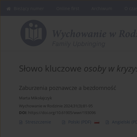
Bieżący numer
Online first
Archiwum
O cza
Słowo kluczowe
osoby w kryzy
Zaburzenia poznawcze a bezdomność
Marta Mikołajczyk
Wychowanie w Rodzinie 2024;31(3):81-95
DOI
:
https://doi.org/10.61905/wwr/193096
Streszczenie
Polski
(PDF)
Angielski
(P