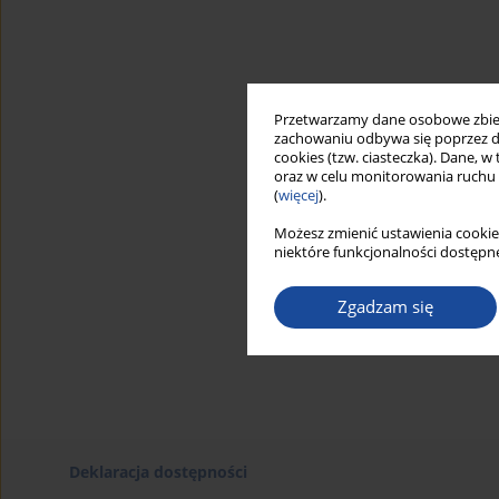
Przetwarzamy dane osobowe zbiera
zachowaniu odbywa się poprzez d
cookies (tzw. ciasteczka). Dane, w
oraz w celu monitorowania ruchu
(
więcej
).
Możesz zmienić ustawienia cookie
niektóre funkcjonalności dostępne
Zgadzam się
Deklaracja dostępności