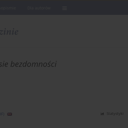
sopismie
Dla autorów
sie bezdomności
DF)
Statystyki