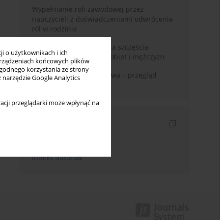
Wypełnianie roli zawodowej przez
nauczycieli z doświadczeniami odwrócenia
ról w rodzinie
Uwarunkowania poczucia szczęścia
i o użytkownikach i ich
małżeńskiego w opinii kobiet i mężczyzn
rządzeniach końcowych plików
wygodnego korzystania ze strony
Zadowolenie z małżeństwa – przegląd
z narzędzie Google Analytics
badań
acji przeglądarki może wpłynąć na
Indeksy
Indeks słów kluczowych
Indeks autorów