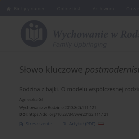
Bieżący numer
Online first
Archiwum
O cza
Słowo kluczowe
postmodernis
Rodzina z bajki. O modelu współczesnej rodzi
Agnieszka Gil
Wychowanie w Rodzinie 2013;8(2):111-121
DOI
:
https://doi.org/10.23734/wwr20132.111.121
Streszczenie
Artykuł
(PDF)