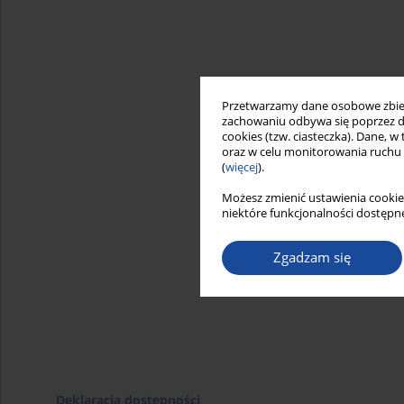
Przetwarzamy dane osobowe zbiera
zachowaniu odbywa się poprzez d
cookies (tzw. ciasteczka). Dane, w
oraz w celu monitorowania ruchu
(
więcej
).
Możesz zmienić ustawienia cookie
niektóre funkcjonalności dostępne
Zgadzam się
Deklaracja dostępności