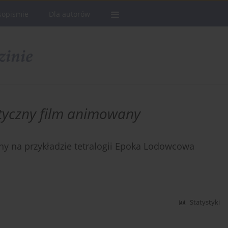
sopismie
Dla autorów
tyczny film animowany
ny na przykładzie tetralogii Epoka Lodowcowa
Statystyki