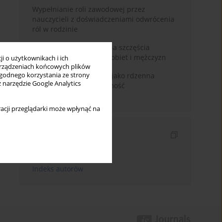
Wypełnianie roli zawodowej przez
nauczycieli z doświadczeniami odwrócenia
ról w rodzinie
Uwarunkowania poczucia szczęścia
małżeńskiego w opinii kobiet i mężczyzn
i o użytkownikach i ich
rządzeniach końcowych plików
wygodnego korzystania ze strony
Język domu rodzinnego jako rdzenna
z narzędzie Google Analytics
wartość kreująca tożsamość
międzykulturową
acji przeglądarki może wpłynąć na
Indeksy
Indeks słów kluczowych
Indeks autorów