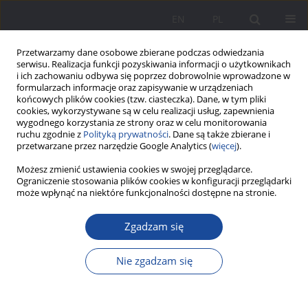
EN
PL
Przetwarzamy dane osobowe zbierane podczas odwiedzania
serwisu. Realizacja funkcji pozyskiwania informacji o użytkownikach
i ich zachowaniu odbywa się poprzez dobrowolnie wprowadzone w
formularzach informacje oraz zapisywanie w urządzeniach
końcowych plików cookies (tzw. ciasteczka). Dane, w tym pliki
cookies, wykorzystywane są w celu realizacji usług, zapewnienia
wygodnego korzystania ze strony oraz w celu monitorowania
ruchu zgodnie z
Polityką prywatności
. Dane są także zbierane i
Słowo kluczowe
problemy rodzin
przetwarzane przez narzędzie Google Analytics (
więcej
).
niepełnych
Możesz zmienić ustawienia cookies w swojej przeglądarce.
Ograniczenie stosowania plików cookies w konfiguracji przeglądarki
może wpłynąć na niektóre funkcjonalności dostępne na stronie.
Samotne rodzicielstwo oczami matek
Zgadzam się
Anna Róg
Wychowanie w Rodzinie 2018;17(1):381-397
Nie zgadzam się
DOI
:
https://doi.org/10.34616/wwr20181.381.397
Statystyki