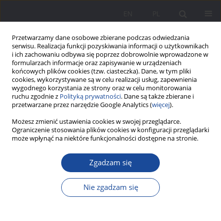
EN
PL
Przetwarzamy dane osobowe zbierane podczas odwiedzania
serwisu. Realizacja funkcji pozyskiwania informacji o użytkownikach
i ich zachowaniu odbywa się poprzez dobrowolnie wprowadzone w
formularzach informacje oraz zapisywanie w urządzeniach
końcowych plików cookies (tzw. ciasteczka). Dane, w tym pliki
cookies, wykorzystywane są w celu realizacji usług, zapewnienia
wygodnego korzystania ze strony oraz w celu monitorowania
ruchu zgodnie z
Polityką prywatności
. Dane są także zbierane i
1/2018 vol. 17
przetwarzane przez narzędzie Google Analytics (
więcej
).
Możesz zmienić ustawienia cookies w swojej przeglądarce.
Ograniczenie stosowania plików cookies w konfiguracji przeglądarki
może wpłynąć na niektóre funkcjonalności dostępne na stronie.
Samotne rodzicielstwo oczami
Zgadzam się
matek
Nie zgadzam się
1
Anna Róg
Więcej