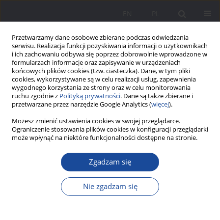
EN
PL
Przetwarzamy dane osobowe zbierane podczas odwiedzania
serwisu. Realizacja funkcji pozyskiwania informacji o użytkownikach
i ich zachowaniu odbywa się poprzez dobrowolnie wprowadzone w
formularzach informacje oraz zapisywanie w urządzeniach
końcowych plików cookies (tzw. ciasteczka). Dane, w tym pliki
cookies, wykorzystywane są w celu realizacji usług, zapewnienia
wygodnego korzystania ze strony oraz w celu monitorowania
ruchu zgodnie z
Polityką prywatności
. Dane są także zbierane i
Słowo kluczowe
przeżycie
przetwarzane przez narzędzie Google Analytics (
więcej
).
estetyczne muzyki
Możesz zmienić ustawienia cookies w swojej przeglądarce.
Ograniczenie stosowania plików cookies w konfiguracji przeglądarki
może wpłynąć na niektóre funkcjonalności dostępne na stronie.
Muzyka jako źródło przeżyć estetycznych w
Zgadzam się
środowisku rodzinnym – doniesienie z badań
Rafał Majzner
Nie zgadzam się
Wychowanie w Rodzinie 2022;29(4):131-146
DOI
:
https://doi.org/10.34616/wwr.2022.4.131.146
Statystyki