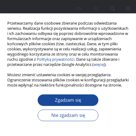
EN
PL
Przetwarzamy dane osobowe zbierane podczas odwiedzania
serwisu. Realizacja funkcji pozyskiwania informacji o użytkownikach
i ich zachowaniu odbywa się poprzez dobrowolnie wprowadzone w
formularzach informacje oraz zapisywanie w urządzeniach
końcowych plików cookies (tzw. ciasteczka). Dane, w tym pliki
cookies, wykorzystywane są w celu realizacji usług, zapewnienia
wygodnego korzystania ze strony oraz w celu monitorowania
ruchu zgodnie z
Polityką prywatności
. Dane są także zbierane i
Słowo kluczowe
przedszkola
przetwarzane przez narzędzie Google Analytics (
więcej
).
katolickie w Łodzi
Możesz zmienić ustawienia cookies w swojej przeglądarce.
Ograniczenie stosowania plików cookies w konfiguracji przeglądarki
może wpłynąć na niektóre funkcjonalności dostępne na stronie.
Instytucje wychowania przedszkolnego w
Zgadzam się
wielokulturowej Łodzi w latach 1924–1939.
Organizacja, zadania, formy działania
Nie zgadzam się
Joanna Sosnowska
Wychowanie w Rodzinie 2014;9(1):281-306
DOI
:
https://doi.org/10.23734/wwr20141.281.306