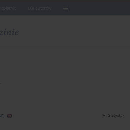
sopismie
Dla autorów
e
DF)
Statystyki