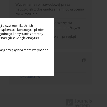
Wypełnianie roli zawodowej przez
nauczycieli z doświadczeniami odwrócenia
ról w rodzinie
Uwarunkowania poczucia szczęścia
i o użytkownikach i ich
małżeńskiego w opinii kobiet i mężczyzn
rządzeniach końcowych plików
wygodnego korzystania ze strony
Zadowolenie z małżeństwa – przegląd
z narzędzie Google Analytics
badań
acji przeglądarki może wpłynąć na
Indeksy
Indeks słów kluczowych
Indeks autorów