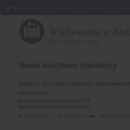
Bieżący numer
Online first
Archiwum
O cza
Słowo kluczowe
rówieśnicy
Rodzina i ulica jako środowisko wychowawcz
Adam Stankiewicz
Wychowanie w Rodzinie 2024;31(4):97-110
DOI
:
https://doi.org/10.61905/wwr/196657
Streszczenie
Polski
(PDF)
Angielski
(P