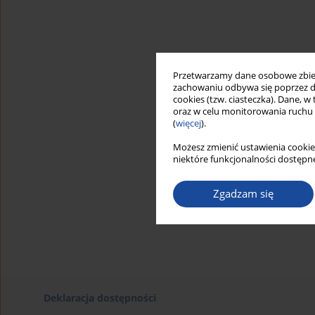
Przetwarzamy dane osobowe zbiera
zachowaniu odbywa się poprzez d
cookies (tzw. ciasteczka). Dane, w
oraz w celu monitorowania ruchu
(
więcej
).
Możesz zmienić ustawienia cookie
niektóre funkcjonalności dostępne
Zgadzam się
Deklaracja dostępności