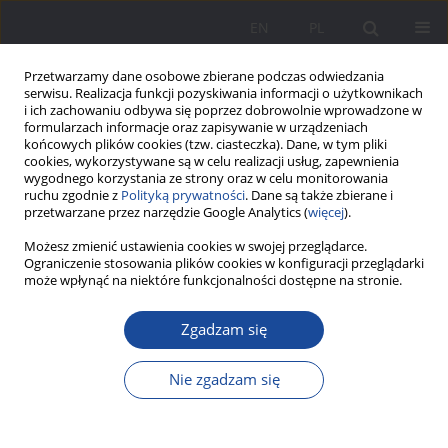
EN
PL
Przetwarzamy dane osobowe zbierane podczas odwiedzania
serwisu. Realizacja funkcji pozyskiwania informacji o użytkownikach
i ich zachowaniu odbywa się poprzez dobrowolnie wprowadzone w
formularzach informacje oraz zapisywanie w urządzeniach
końcowych plików cookies (tzw. ciasteczka). Dane, w tym pliki
cookies, wykorzystywane są w celu realizacji usług, zapewnienia
wygodnego korzystania ze strony oraz w celu monitorowania
ruchu zgodnie z
Polityką prywatności
. Dane są także zbierane i
Słowo kluczowe
relacja uczeń -
przetwarzane przez narzędzie Google Analytics (
więcej
).
nauczyciel
Możesz zmienić ustawienia cookies w swojej przeglądarce.
Ograniczenie stosowania plików cookies w konfiguracji przeglądarki
może wpłynąć na niektóre funkcjonalności dostępne na stronie.
Szkolni tutorzy i rodzice – sprzymierzeńcy czy
Zgadzam się
wrogowie? Prezentacja zastosowania tutoringu
jako obszaru do badań nad relacjami szkoła –
Nie zgadzam się
rodzice
Adrianna Sarnat-Ciastko
Wychowanie w Rodzinie 2017;15(1):221-232