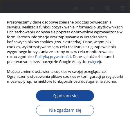
EN
PL
Przetwarzamy dane osobowe zbierane podczas odwiedzania
serwisu. Realizacja funkcji pozyskiwania informacji o użytkownikach
i ich zachowaniu odbywa się poprzez dobrowolnie wprowadzone w
formularzach informacje oraz zapisywanie w urządzeniach
końcowych plików cookies (tzw. ciasteczka). Dane, w tym pliki
cookies, wykorzystywane są w celu realizacji usług, zapewnienia
wygodnego korzystania ze strony oraz w celu monitorowania
ruchu zgodnie z
Polityką prywatności
. Dane są także zbierane i
Słowo kluczowe
rozwój
przetwarzane przez narzędzie Google Analytics (
więcej
).
umiejętności społecznych
Możesz zmienić ustawienia cookies w swojej przeglądarce.
Ograniczenie stosowania plików cookies w konfiguracji przeglądarki
może wpłynąć na niektóre funkcjonalności dostępne na stronie.
Rodzina jako przestrzeń rozwijania umiejętności
Zgadzam się
społecznych dziecka
Ewelina Piecuch
Nie zgadzam się
Wychowanie w Rodzinie 2016;13(1):345-358
DOI
:
https://doi.org/10.23734/wwr20161.345.358
Statystyki