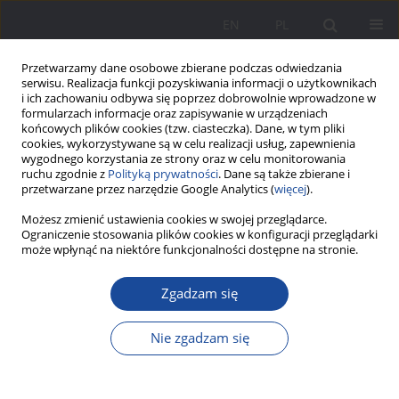
EN
PL
Przetwarzamy dane osobowe zbierane podczas odwiedzania
serwisu. Realizacja funkcji pozyskiwania informacji o użytkownikach
i ich zachowaniu odbywa się poprzez dobrowolnie wprowadzone w
formularzach informacje oraz zapisywanie w urządzeniach
końcowych plików cookies (tzw. ciasteczka). Dane, w tym pliki
cookies, wykorzystywane są w celu realizacji usług, zapewnienia
wygodnego korzystania ze strony oraz w celu monitorowania
ruchu zgodnie z
Polityką prywatności
. Dane są także zbierane i
Słowo kluczowe
rzadkie choroby
przetwarzane przez narzędzie Google Analytics (
więcej
).
genetyczne
Możesz zmienić ustawienia cookies w swojej przeglądarce.
Ograniczenie stosowania plików cookies w konfiguracji przeglądarki
może wpłynąć na niektóre funkcjonalności dostępne na stronie.
Rodzice wobec choroby rzadkiej u dziecka.
Zgadzam się
Chłopiec z Tatton Brown Rahman Syndrome
Karolina Kantyka-Dziwisz
Nie zgadzam się
Wychowanie w Rodzinie 2025;32(1):161-173
DOI
:
https://doi.org/10.61905/wwr/203250
Statystyki