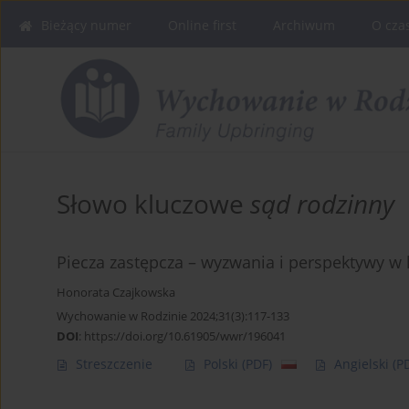
Bieżący numer
Online first
Archiwum
O cza
Słowo kluczowe
sąd rodzinny
Piecza zastępcza – wyzwania i perspektywy w
Honorata Czajkowska
Wychowanie w Rodzinie 2024;31(3):117-133
DOI
:
https://doi.org/10.61905/wwr/196041
Streszczenie
Polski
(PDF)
Angielski
(P