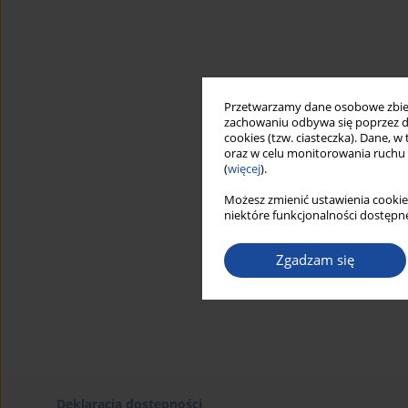
Przetwarzamy dane osobowe zbiera
zachowaniu odbywa się poprzez d
cookies (tzw. ciasteczka). Dane, w
oraz w celu monitorowania ruchu
(
więcej
).
Możesz zmienić ustawienia cookie
niektóre funkcjonalności dostępne
Zgadzam się
Deklaracja dostępności