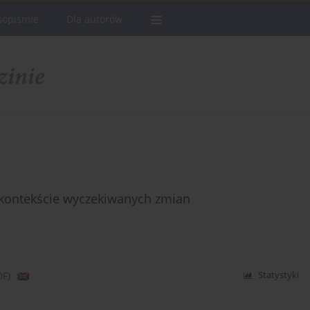
sopismie
Dla autorów
 kontekście wyczekiwanych zmian
DF)
Statystyki