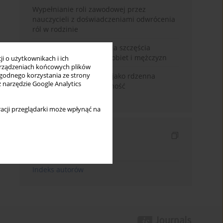
Wypełnianie roli zawodowej przez
nauczycieli z doświadczeniami odwrócenia
ról w rodzinie
Uwarunkowania poczucia szczęścia
małżeńskiego w opinii kobiet i mężczyzn
i o użytkownikach i ich
rządzeniach końcowych plików
wygodnego korzystania ze strony
Język domu rodzinnego jako rdzenna
z narzędzie Google Analytics
wartość kreująca tożsamość
międzykulturową
acji przeglądarki może wpłynąć na
Indeksy
Indeks słów kluczowych
Indeks autorów