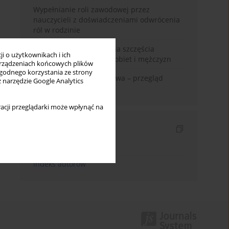
Wypełnianie roli zawodowej przez
nauczycieli z doświadczeniami odwrócenia
ról w rodzinie
Uwarunkowania poczucia szczęścia
i o użytkownikach i ich
małżeńskiego w opinii kobiet i mężczyzn
rządzeniach końcowych plików
wygodnego korzystania ze strony
Zadowolenie z małżeństwa – przegląd
z narzędzie Google Analytics
badań
acji przeglądarki może wpłynąć na
Indeksy
Indeks słów kluczowych
Indeks autorów