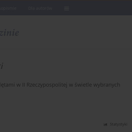
sopismie
Dla autorów
i
tami w II Rzeczypospolitej w świetle wybranych
Statystyki