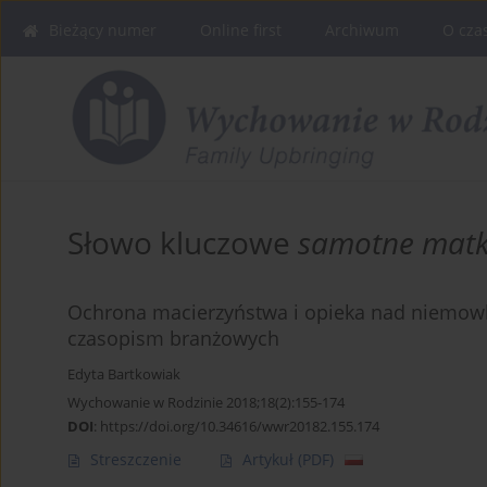
Bieżący numer
Online first
Archiwum
O cza
Słowo kluczowe
samotne matk
Ochrona macierzyństwa i opieka nad niemowlę
czasopism branżowych
Edyta Bartkowiak
Wychowanie w Rodzinie 2018;18(2):155-174
DOI
:
https://doi.org/10.34616/wwr20182.155.174
Streszczenie
Artykuł
(PDF)