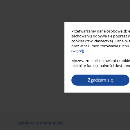
Przetwarzamy dane osobowe zbiera
zachowaniu odbywa się poprzez d
cookies (tzw. ciasteczka). Dane, w
oraz w celu monitorowania ruchu
(
więcej
).
Możesz zmienić ustawienia cookie
niektóre funkcjonalności dostępne
Zgadzam się
Deklaracja dostępności