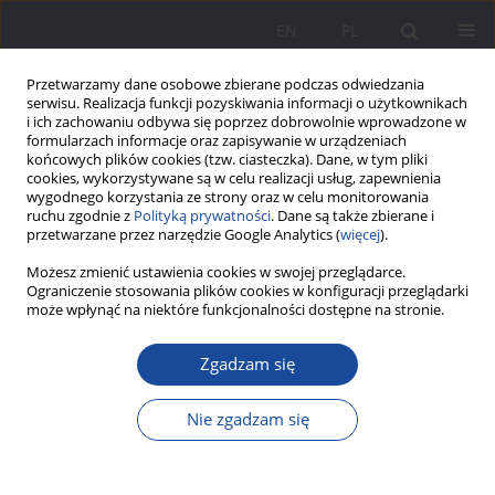
EN
PL
Przetwarzamy dane osobowe zbierane podczas odwiedzania
serwisu. Realizacja funkcji pozyskiwania informacji o użytkownikach
i ich zachowaniu odbywa się poprzez dobrowolnie wprowadzone w
formularzach informacje oraz zapisywanie w urządzeniach
końcowych plików cookies (tzw. ciasteczka). Dane, w tym pliki
cookies, wykorzystywane są w celu realizacji usług, zapewnienia
wygodnego korzystania ze strony oraz w celu monitorowania
ruchu zgodnie z
Polityką prywatności
. Dane są także zbierane i
Słowo kluczowe
strategie
przetwarzane przez narzędzie Google Analytics (
więcej
).
radzenia sobie rodziców dziecka
Możesz zmienić ustawienia cookies w swojej przeglądarce.
Ograniczenie stosowania plików cookies w konfiguracji przeglądarki
śmiertelnie chorego
może wpłynąć na niektóre funkcjonalności dostępne na stronie.
Zgadzam się
Wybrane psychopedagogiczne aspekty opieki i
pielęgnowania dziecka z letalnym zespołem
Nie zgadzam się
genetycznym
Aneta Jarzębińska