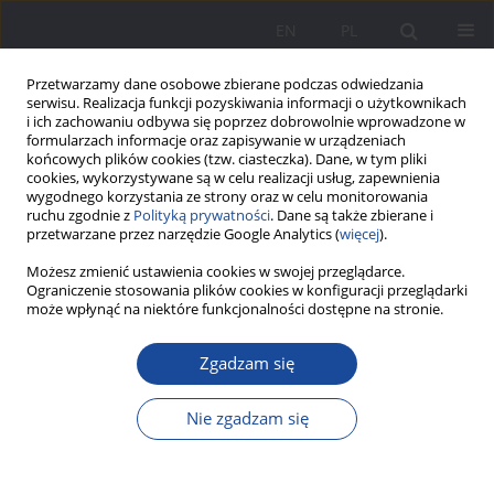
EN
PL
Przetwarzamy dane osobowe zbierane podczas odwiedzania
serwisu. Realizacja funkcji pozyskiwania informacji o użytkownikach
i ich zachowaniu odbywa się poprzez dobrowolnie wprowadzone w
formularzach informacje oraz zapisywanie w urządzeniach
końcowych plików cookies (tzw. ciasteczka). Dane, w tym pliki
cookies, wykorzystywane są w celu realizacji usług, zapewnienia
wygodnego korzystania ze strony oraz w celu monitorowania
ruchu zgodnie z
Polityką prywatności
. Dane są także zbierane i
Słowo kluczowe
technologie
przetwarzane przez narzędzie Google Analytics (
więcej
).
komunikacyjne
Możesz zmienić ustawienia cookies w swojej przeglądarce.
Ograniczenie stosowania plików cookies w konfiguracji przeglądarki
może wpłynąć na niektóre funkcjonalności dostępne na stronie.
Więzi rodzinne i umiejętności interpersonalne a
Zgadzam się
technologie komunikacyjne
Jolanta Jaworska
Nie zgadzam się
Wychowanie w Rodzinie 2013;8(2):185-203
DOI
:
https://doi.org/10.23734/wwr20132.185.203
Statystyki