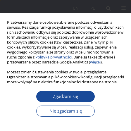
EN
PL
Przetwarzamy dane osobowe zbierane podczas odwiedzania
serwisu. Realizacja funkcji pozyskiwania informacji o użytkownikach
i ich zachowaniu odbywa się poprzez dobrowolnie wprowadzone w
formularzach informacje oraz zapisywanie w urządzeniach
końcowych plików cookies (tzw. ciasteczka). Dane, w tym pliki
cookies, wykorzystywane są w celu realizacji usług, zapewnienia
wygodnego korzystania ze strony oraz w celu monitorowania
ruchu zgodnie z
Polityką prywatności
. Dane są także zbierane i
Słowo kluczowe
tradycyjna
przetwarzane przez narzędzie Google Analytics (
więcej
).
rodzina
Możesz zmienić ustawienia cookies w swojej przeglądarce.
Ograniczenie stosowania plików cookies w konfiguracji przeglądarki
może wpłynąć na niektóre funkcjonalności dostępne na stronie.
Etnopedagogiczne i kulturologiczne wymiary
Zgadzam się
tradycyjnej rodziny bośniackiej
Adnan Tufekčić
,
Keith Doubt
Nie zgadzam się
Wychowanie w Rodzinie 2017;15(1):199-218
DOI
:
https://doi.org/10.23734/wwr20171.199.218
Statystyki