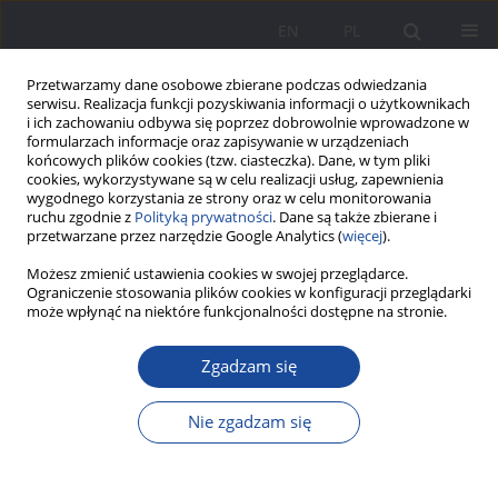
EN
PL
Przetwarzamy dane osobowe zbierane podczas odwiedzania
serwisu. Realizacja funkcji pozyskiwania informacji o użytkownikach
i ich zachowaniu odbywa się poprzez dobrowolnie wprowadzone w
formularzach informacje oraz zapisywanie w urządzeniach
końcowych plików cookies (tzw. ciasteczka). Dane, w tym pliki
cookies, wykorzystywane są w celu realizacji usług, zapewnienia
wygodnego korzystania ze strony oraz w celu monitorowania
ruchu zgodnie z
Polityką prywatności
. Dane są także zbierane i
Słowo kluczowe
władza
przetwarzane przez narzędzie Google Analytics (
więcej
).
rodzicielska
Możesz zmienić ustawienia cookies w swojej przeglądarce.
Ograniczenie stosowania plików cookies w konfiguracji przeglądarki
może wpłynąć na niektóre funkcjonalności dostępne na stronie.
Dziecko wychowywane w rodzinie zastępczej
Zgadzam się
Danuta Wosik-Kawala
Wychowanie w Rodzinie 2015;11(1):271-288
Nie zgadzam się
DOI
:
https://doi.org/10.23734/wwr20151.271.288
Statystyki
Streszczenie
Artykuł
(PDF)