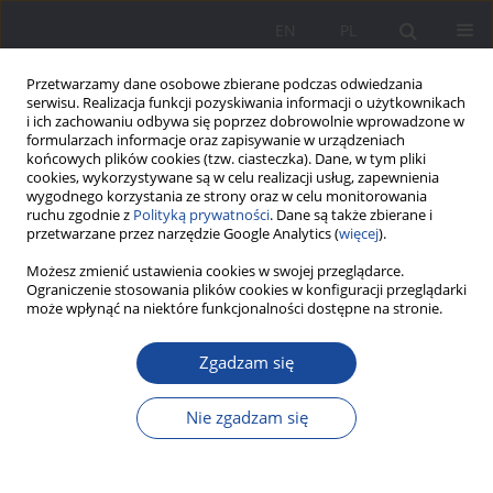
EN
PL
Przetwarzamy dane osobowe zbierane podczas odwiedzania
serwisu. Realizacja funkcji pozyskiwania informacji o użytkownikach
i ich zachowaniu odbywa się poprzez dobrowolnie wprowadzone w
formularzach informacje oraz zapisywanie w urządzeniach
końcowych plików cookies (tzw. ciasteczka). Dane, w tym pliki
cookies, wykorzystywane są w celu realizacji usług, zapewnienia
wygodnego korzystania ze strony oraz w celu monitorowania
ruchu zgodnie z
Polityką prywatności
. Dane są także zbierane i
Słowo kluczowe
wsparcie
przetwarzane przez narzędzie Google Analytics (
więcej
).
oczekiwane
Możesz zmienić ustawienia cookies w swojej przeglądarce.
Ograniczenie stosowania plików cookies w konfiguracji przeglądarki
może wpłynąć na niektóre funkcjonalności dostępne na stronie.
Wsparcie rodziców biologicznych i zastępczych w
Zgadzam się
wychowaniu dzieci – oczekiwania a rzeczywistość
Agnieszka Lasota
Nie zgadzam się
Wychowanie w Rodzinie 2018;17(1):225-240
DOI
:
https://doi.org/10.34616/wwr20181.225.240
Statystyki