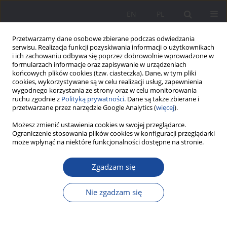
EN
PL
Przetwarzamy dane osobowe zbierane podczas odwiedzania
serwisu. Realizacja funkcji pozyskiwania informacji o użytkownikach
i ich zachowaniu odbywa się poprzez dobrowolnie wprowadzone w
formularzach informacje oraz zapisywanie w urządzeniach
końcowych plików cookies (tzw. ciasteczka). Dane, w tym pliki
cookies, wykorzystywane są w celu realizacji usług, zapewnienia
wygodnego korzystania ze strony oraz w celu monitorowania
ruchu zgodnie z
Polityką prywatności
. Dane są także zbierane i
Słowo kluczowe
wstyd
przetwarzane przez narzędzie Google Analytics (
więcej
).
Możesz zmienić ustawienia cookies w swojej przeglądarce.
Ograniczenie stosowania plików cookies w konfiguracji przeglądarki
Wychowanie seksualne młodzieży w świetle XIX-
może wpłynąć na niektóre funkcjonalności dostępne na stronie.
wiecznych poradników parenetycznych
Zgadzam się
Mateusz Szubert
Wychowanie w Rodzinie 2015;12(2):341-357
Nie zgadzam się
DOI
:
https://doi.org/10.23734/wwr20152.341.357
Statystyki
Streszczenie
Artykuł
(PDF)