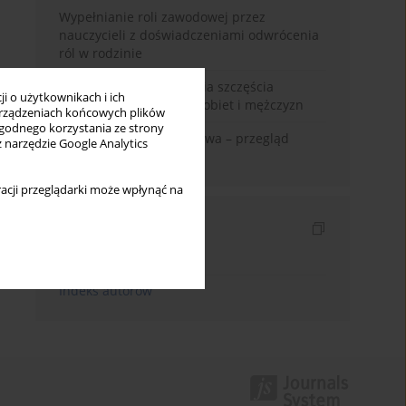
Wypełnianie roli zawodowej przez
nauczycieli z doświadczeniami odwrócenia
ról w rodzinie
Uwarunkowania poczucia szczęścia
i o użytkownikach i ich
małżeńskiego w opinii kobiet i mężczyzn
rządzeniach końcowych plików
wygodnego korzystania ze strony
Zadowolenie z małżeństwa – przegląd
z narzędzie Google Analytics
badań
acji przeglądarki może wpłynąć na
Indeksy
Indeks słów kluczowych
Indeks autorów