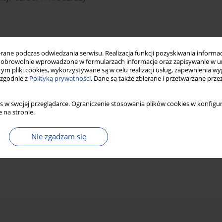
Statystyki
ne podczas odwiedzania serwisu. Realizacja funkcji pozyskiwania informacj
obrowolnie wprowadzone w formularzach informacje oraz zapisywanie w u
 tym pliki cookies, wykorzystywane są w celu realizacji usług, zapewnienia 
 zgodnie z
Polityką prywatności
. Dane są także zbierane i przetwarzane prze
ji dzieci i młodzieży
s w swojej przeglądarce. Ograniczenie stosowania plików cookies w konfigur
 na stronie.
Nie zgadzam się
DF)
Statystyki