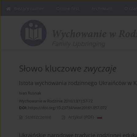
Bieżący numer
Online first
Archiwum
O cza
Słowo kluczowe
zwyczaje
Istota wychowania rodzinnego Ukraińców w K
Ivan Rusnak
Wychowanie w Rodzinie 2016;13(1):57-72
DOI
:
https://doi.org/10.23734/wwr20161.057.072
Streszczenie
Artykuł
(PDF)
Ukraińskie narodowe tradycje rodzinnej edukac