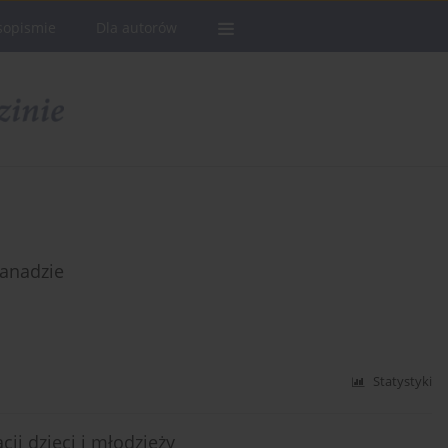
sopismie
Dla autorów
anadzie
Statystyki
ji dzieci i młodzieży