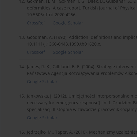
12.
Gökmen, H. M., Gökmen, I. G., Dilek, B., Gülbahar, S., 
deformities: A case report. Turkish Journal of Physica
10.5606/tftrd.2020.4256.
CrossRef
Google Scholar
13.
Goodman, A. (1990). Addiction: definitions and implica
10.1111/j.1360-0443.1990.tb01620.x.
CrossRef
Google Scholar
14.
James, R. K., Gilliland, B. E. (2004). Strategie interwe
Państwowa Agencja Rozwiązywania Problemów Alkoh
Google Scholar
15.
Jankowska, J. (2012). Umiejętności interpersonalne ni
necessary for emergency response]. In: I. Grudzień-Bi
specjalizacji II stopnia w zawodzie pracownik socjalny
Google Scholar
16.
Jędrzejko, M., Taper, A. (2010). Mechanizmy uzależnie