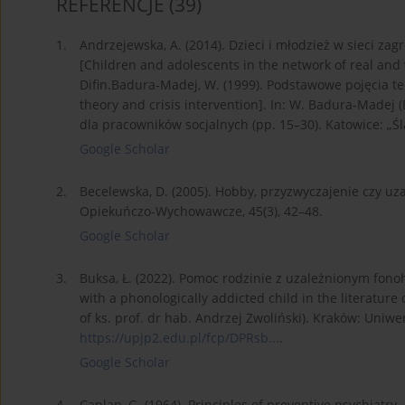
REFERENCJE
(39)
1.
Andrzejewska, A. (2014). Dzieci i młodzież w sieci za
[Children and adolescents in the network of real and 
Difin.Badura-Madej, W. (1999). Podstawowe pojęcia teor
theory and crisis intervention]. In: W. Badura-Madej 
dla pracowników socjalnych (pp. 15–30). Katowice: „Śl
Google Scholar
2.
Becelewska, D. (2005). Hobby, przyzwyczajenie czy uzal
Opiekuńczo-Wychowawcze, 45(3), 42–48.
Google Scholar
3.
Buksa, Ł. (2022). Pomoc rodzinie z uzależnionym fonoh
with a phonologically addicted child in the literature
of ks. prof. dr hab. Andrzej Zwoliński). Kraków: Uniwer
https://upjp2.edu.pl/fcp/DPRsb...
.
Google Scholar
4.
Caplan, G. (1964). Principles of preventive psychiatr