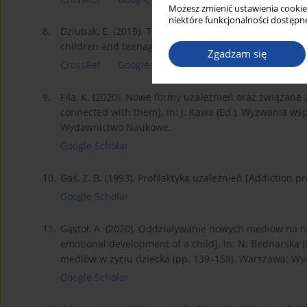
Możesz zmienić ustawienia cookie
niektóre funkcjonalności dostępne
8.
Dziubak, E. (2019). Telefon komórkowy – towarzysz życ
children and teenagers]. Problemy Opiekuńczo-Wycho
Zgadzam się
CrossRef
Google Scholar
9.
Fila, K. (2020). Nowe formy uzależnień oraz związan
connected with them]. In: J. Kawa (Ed.), Wyzwania wsp
Wydawnictwo Naukowe.
Google Scholar
10.
Gaś, Z. B. (1993). Profilaktyka uzależnień [Addiction
Google Scholar
11.
Gąstoł, A. (2020). Oddziaływanie nowych mediów na 
emotional development of a child]. In: N. Bednarska 
mediów w życiu dziecka (pp. 139–158). Warszawa: Wy
Google Scholar