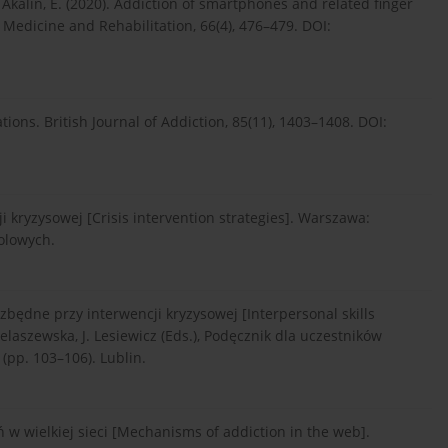
& Akalin, E. (2020). Addiction of smartphones and related finger
l Medicine and Rehabilitation, 66(4), 476–479. DOI:
tions. British Journal of Addiction, 85(11), 1403–1408. DOI:
ncji kryzysowej [Crisis intervention strategies]. Warszawa:
olowych.
ezbędne przy interwencji kryzysowej [Interpersonal skills
elaszewska, J. Lesiewicz (Eds.), Podęcznik dla uczestników
 (pp. 103–106). Lublin.
ń w wielkiej sieci [Mechanisms of addiction in the web].