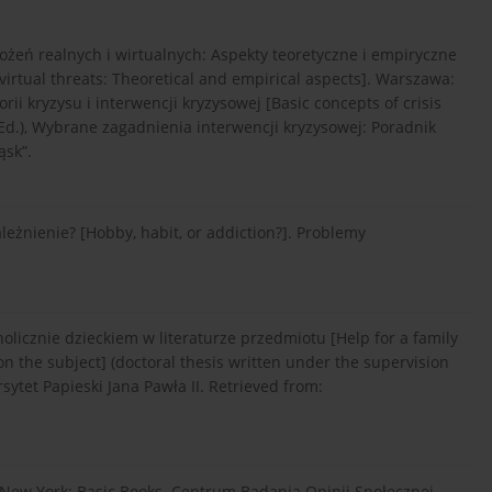
grożeń realnych i wirtualnych: Aspekty teoretyczne i empiryczne
virtual threats: Theoretical and empirical aspects]. Warszawa:
ii kryzysu i interwencji kryzysowej [Basic concepts of crisis
(Ed.), Wybrane zagadnienia interwencji kryzysowej: Poradnik
ąsk”.
eżnienie? [Hobby, habit, or addiction?]. Problemy
olicznie dzieckiem w literaturze przedmiotu [Help for a family
 on the subject] (doctoral thesis written under the supervision
sytet Papieski Jana Pawła II. Retrieved from:
y. New York: Basic Books. Centrum Badania Opinii Społecznej