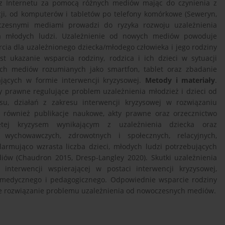
 z Internetu za pomocą różnych mediów mając do czynienia z
ji, od komputerów i tabletów po telefony komórkowe (Seweryn,
łczesnymi mediami prowadzi do ryzyka rozwoju uzależnienia
yka młodych ludzi. Uzależnienie od nowych mediów powoduje
cia dla uzależnionego dziecka/młodego człowieka i jego rodziny
st ukazanie wsparcia rodziny, rodzica i ich dzieci w sytuacji
ych mediów rozumianych jako smartfon, tablet oraz zbadanie
jących w formie interwencji kryzysowej.
Metody i materiały
.
ty prawne regulujące problem uzależnienia młodzież i dzieci od
u, działań z zakresu interwencji kryzysowej w rozwiązaniu
 również publikacje naukowe, akty prawne oraz orzecznictwo
tej kryzysem wynikającym z uzależnienia dziecka oraz
wychowawczych, zdrowotnych i społecznych, relacyjnych,
larmująco wzrasta liczba dzieci, młodych ludzi potrzebujących
iów (Chaudron 2015, Dresp-Langley 2020). Skutki uzależnienia
interwencji wspierającej w postaci interwencji kryzysowej,
 medycznego i pedagogicznego. Odpowiednie wsparcie rodziny
ne rozwiązanie problemu uzależnienia od nowoczesnych mediów.