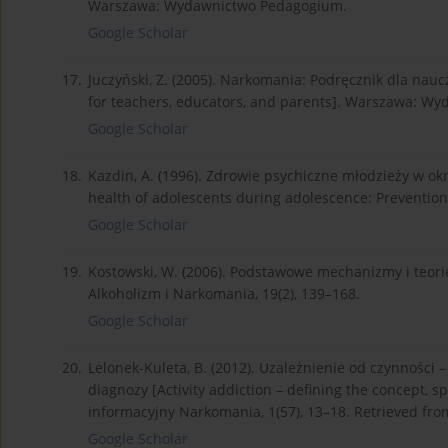
Warszawa: Wydawnictwo Pedagogium.
Google Scholar
17.
Juczyński, Z. (2005). Narkomania: Podręcznik dla na
for teachers, educators, and parents]. Warszawa: Wy
Google Scholar
18.
Kazdin, A. (1996). Zdrowie psychiczne młodzieży w okr
health of adolescents during adolescence: Preventio
Google Scholar
19.
Kostowski, W. (2006). Podstawowe mechanizmy i teorie
Alkoholizm i Narkomania, 19(2), 139–168.
Google Scholar
20.
Lelonek-Kuleta, B. (2012). Uzależnienie od czynności 
diagnozy [Activity addiction – defining the concept, sp
informacyjny Narkomania, 1(57), 13–18. Retrieved fr
Google Scholar