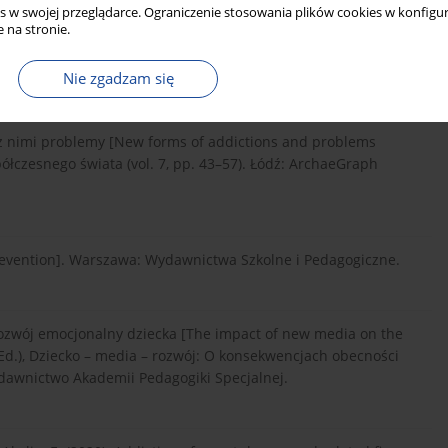
s w swojej przeglądarce. Ograniczenie stosowania plików cookies w konfigur
 na stronie.
ia dzieci i młodzieży [Mobile phone – a life companion for
wawcze, 4, 20–29. DOI: 10.5604/01.3001.0013.2834.
Nie zgadzam się
e z nimi problemy [New forms of addictions and problems
ółczesnego świata (vol. 7, pp. 43–57). Łódź: ArchaeGraph
 prevention]. Warszawa: Wydawnictwa Szkolne i Pedagogiczne.
rozwój emocjonalny dziecka [The impact of new media on the
(Ed.), Dziecko – media – rozwój: O konsekwencjach obecności
dawnictwo Akademii Pedagogiki Specjalnej.