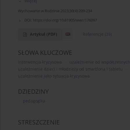
Więcej
Wychowanie w Rodzinie 2023;30(4):209-234
DOI:
https://doi.org/10.61905/wwr/176097
Artykuł
(PDF)
Referencje
(39)
SŁOWA KLUCZOWE
interwencja kryzysowa
uzależnienie od współczesnyc
uzależnienie dzieci i młodzieży od smartfona i tabletu
uzależnienie jako sytuacja kryzysowa
DZIEDZINY
pedagogika
STRESZCZENIE