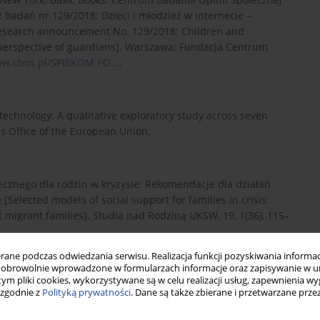
badań nr 129/2018: Dzieci i młodzież w internecie –
[Research announcement No. 129/2018: Children and
e perspective of guardians]. Warszawa: Fundacja Centrum
ww.cbos.pl/SPISKOM.PO...
.
 technology: A qualitative exploratory study across seven
s Office of the European Union.
cznego dla rodzin w kryzysie: Rekomendacje dla działań
lected models of social support for families in crisis:
 migrant families]. Studia nad Rodziną UKSW, 19, 1(36), 115–
ne podczas odwiedzania serwisu. Realizacja funkcji pozyskiwania informacj
obrowolnie wprowadzone w formularzach informacje oraz zapisywanie w u
 tym pliki cookies, wykorzystywane są w celu realizacji usług, zapewnienia 
ital age. International Journal of Environmental Research and
 zgodnie z
Polityką prywatności
. Dane są także zbierane i przetwarzane prze
0.