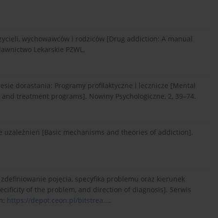
uczycieli, wychowawców i rodziców [Drug addiction: A manual
dawnictwo Lekarskie PZWL.
esie dorastania: Programy profilaktyczne i lecznicze [Mental
n and treatment programs]. Nowiny Psychologiczne, 2, 39–74.
 uzależnień [Basic mechanisms and theories of addiction].
– zdefiniowanie pojęcia, specyfika problemu oraz kierunek
ecificity of the problem, and direction of diagnosis]. Serwis
om:
https://depot.ceon.pl/bitstrea...
.