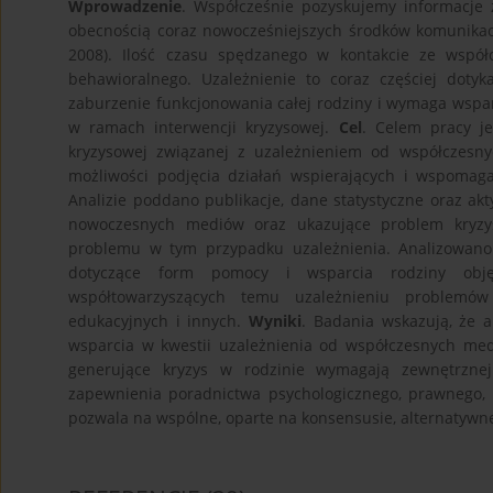
Wprowadzenie
. Współcześnie pozyskujemy informacje
obecnością coraz nowocześniejszych środków komunikac
2008). Ilość czasu spędzanego w kontakcie ze wspó
behawioralnego. Uzależnienie to coraz częściej dot
zaburzenie funkcjonowania całej rodziny i wymaga wspar
w ramach interwencji kryzysowej.
Cel
. Celem pracy je
kryzysowej związanej z uzależnieniem od współczesn
możliwości podjęcia działań wspierających i wspomaga
Analizie poddano publikacje, dane statystyczne oraz ak
nowoczesnych mediów oraz ukazujące problem kryzys
problemu w tym przypadku uzależnienia. Analizowano
dotyczące form pomocy i wsparcia rodziny obję
współtowarzyszących temu uzależnieniu problemów 
edukacyjnych i innych.
Wyniki
. Badania wskazują, że a
wsparcia w kwestii uzależnienia od współczesnych med
generujące kryzys w rodzinie wymagają zewnętrznej 
zapewnienia poradnictwa psychologicznego, prawnego,
pozwala na wspólne, oparte na konsensusie, alternatyw