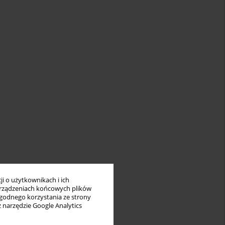
i o użytkownikach i ich
rządzeniach końcowych plików
wygodnego korzystania ze strony
z narzędzie Google Analytics