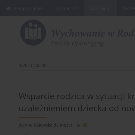
Bieżący numer
Online first
Archiwum
O cza
4/2023 vol. 30
Wsparcie rodzica w sytuacji k
uzależnieniem dziecka od n
1
Joanna Rajewska de Mezer