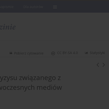
sopismie
Dla autorów
CC BY-SA 4.0
Statystyki
Pobierz cytowanie
ryzysu związanego z
owoczesnych mediów