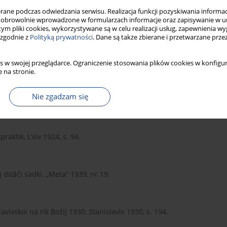
ne podczas odwiedzania serwisu. Realizacja funkcji pozyskiwania informacj
obrowolnie wprowadzone w formularzach informacje oraz zapisywanie w u
 tym pliki cookies, wykorzystywane są w celu realizacji usług, zapewnienia 
 zgodnie z
Polityką prywatności
. Dane są także zbierane i przetwarzane prze
179, op. 5, spr. 76, а. 10–127.
s w swojej przeglądarce. Ograniczenie stosowania plików cookies w konfigur
 na stronie.
Nie zgadzam się
179, op. 5, spr. 146, а. 140.
praktik, L’vìv 1924, s. 94.
ditâči sadki, „Meta” 1939, nr 19.
vìvskoï na rik Božij 1930, Stanìslavìv 1930, s. 194.