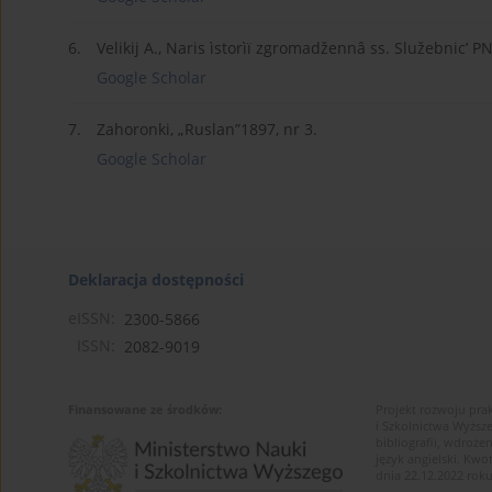
6.
Velikij A., Naris ìstorìï zgromadžennâ ss. Služebnic’ P
Google Scholar
7.
Zahoronki, „Ruslan”1897, nr 3.
Google Scholar
Deklaracja dostępności
eISSN:
2300-5866
ISSN:
2082-9019
Finansowane ze środków:
Projekt rozwoju pra
i Szkolnictwa Wyższ
bibliografii, wdroż
język angielski. K
dnia 22.12.2022 roku