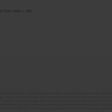
ND, Rim 1968, s. 768.
ktyk wydawniczych i edytorskich oraz ich wpływu na utrzymanie się w obiegu między
ego. Projekt obejmował następujące działania: modernizację strony internetowej cza
enie systemu antyplagiatowego, wprowadzenie automatycznego systemu informowania c
wota środków finansowych stanowiących pomoc przyznaną w ramach programu „Rozwój
 wyniosła 79 890, 96 zł. Szczegółowy opis realizowanych działań znajduje się w zakładce