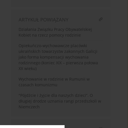
ARTYKUŁ POWIĄZANY
Działania Związku Pracy Obywatelskiej
Kobiet na rzecz pomocy rodzinie
Opiekuńczo-wychowawcze placówki
ukraińskich towarzystw zakonnych Galicji
jako forma kompensacji wychowania
rodzinnego (koniec XIX – pierwsza połowa
XX wieku)
Wychowanie w rodzinie w Rumunii w
czasach komunizmu
"Pójdźcie i żyjcie dla naszych dzieci”. O
długiej drodze uznania rangi przedszkoli w
Niemczech