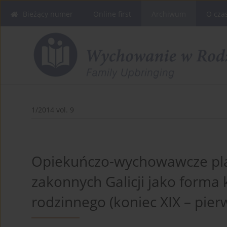
Bieżący numer
Online first
Archiwum
O cza
1/2014 vol. 9
Opiekuńczo-wychowawcze pla
zakonnych Galicji jako form
rodzinnego (koniec XIX – pie