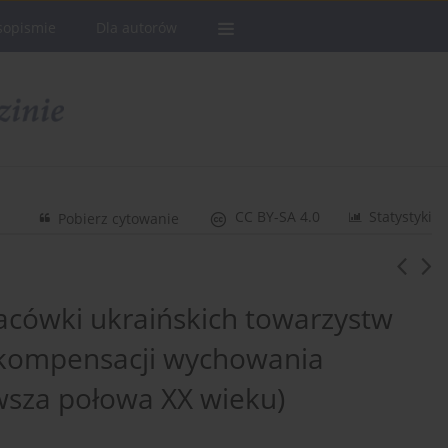
sopismie
Dla autorów
CC BY-SA 4.0
Statystyki
Pobierz cytowanie
cówki ukraińskich towarzystw
a kompensacji wychowania
rwsza połowa XX wieku)