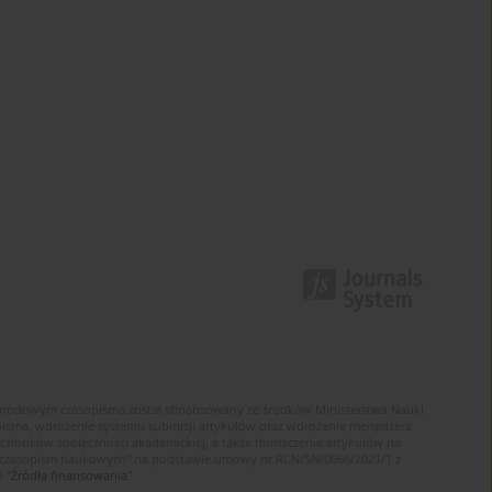
narodowym czasopisma został sfinansowany ze środków Ministerstwa Nauki
sopisma, wdrożenie systemu submisji artykułów oraz wdrożenie menedżera
złonków społeczności akademickiej, a także tłumaczenie artykułów na
 czasopism naukowych" na podstawie umowy nr RCN/SN/0666/2021/1 z
 "
Źródła finansowania
"