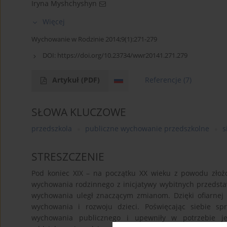
Iryna Myshchyshyn
Więcej
Wychowanie w Rodzinie 2014;9(1):271-279
DOI:
https://doi.org/10.23734/wwr20141.271.279
Artykuł
(PDF)
Referencje
(7)
SŁOWA KLUCZOWE
przedszkola
publiczne wychowanie przedszkolne
s
STRESZCZENIE
Pod koniec XIX – na początku XX wieku z powodu złoż
wychowania rodzinnego z inicjatywy wybitnych przedstaw
wychowania uległ znaczącym zmianom. Dzięki ofiarne
wychowania i rozwoju dzieci. Poświęcając siebie sp
wychowania publicznego i upewniły w potrzebie j