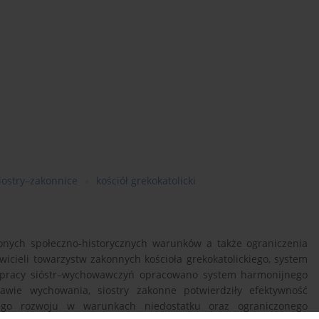
iostry–zakonnice
kościół grekokatolicki
onych społeczno-historycznych warunków a także ograniczenia
icieli towarzystw zakonnych kościoła grekokatolickiego, system
j pracy sióstr–wychowawczyń opracowano system harmonijnego
rawie wychowania, siostry zakonne potwierdziły efektywność
ego rozwoju w warunkach niedostatku oraz ograniczonego