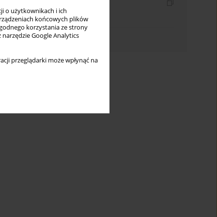
Indeksy
i o użytkownikach i ich
Indeks słów kluczowych
rządzeniach końcowych plików
wygodnego korzystania ze strony
Indeks autorów
z narzędzie Google Analytics
acji przeglądarki może wpłynąć na