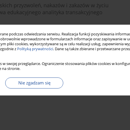
skich przyzwoleń, nakazów i zakazów w życiu
wa edukacyjnego analityka transakcyjnego
ne podczas odwiedzania serwisu. Realizacja funkcji pozyskiwania informacj
obrowolnie wprowadzone w formularzach informacje oraz zapisywanie w u
 tym pliki cookies, wykorzystywane są w celu realizacji usług, zapewnienia 
Statystyki
 zgodnie z
Polityką prywatności
. Dane są także zbierane i przetwarzane prze
s w swojej przeglądarce. Ograniczenie stosowania plików cookies w konfigur
 na stronie.
Nie zgadzam się