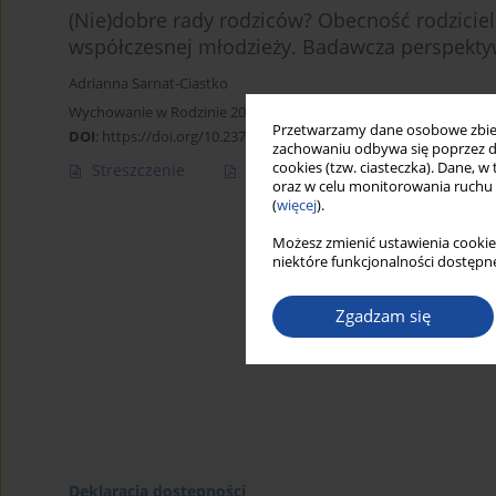
(Nie)dobre rady rodziców? Obecność rodziciel
współczesnej młodzieży. Badawcza perspekty
Adrianna Sarnat-Ciastko
Wychowanie w Rodzinie 2014;10(2):239-253
Przetwarzamy dane osobowe zbiera
DOI
:
https://doi.org/10.23734/wwr20142.239.253
zachowaniu odbywa się poprzez d
cookies (tzw. ciasteczka). Dane, w
Streszczenie
Artykuł
(PDF)
oraz w celu monitorowania ruchu
(
więcej
).
Możesz zmienić ustawienia cookie
niektóre funkcjonalności dostępne
Zgadzam się
Deklaracja dostępności