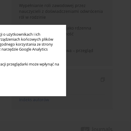
Wypełnianie roli zawodowej przez
nauczycieli z doświadczeniami odwrócenia
ról w rodzinie
Język domu rodzinnego jako rdzenna
wartość kreująca tożsamość
i o użytkownikach i ich
rządzeniach końcowych plików
międzykulturową
wygodnego korzystania ze strony
z narzędzie Google Analytics
Zadowolenie z małżeństwa – przegląd
badań
acji przeglądarki może wpłynąć na
Indeksy
Indeks słów kluczowych
Indeks autorów