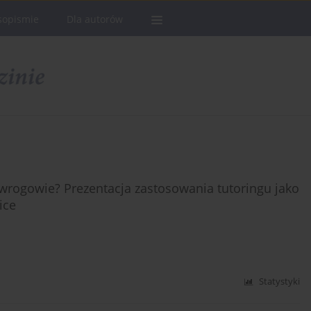
sopismie
Dla autorów
y wrogowie? Prezentacja zastosowania tutoringu jako
ice
Statystyki