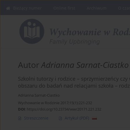
Bieżący numer
Online first
Archiwum
O cza
Autor
Adrianna Sarnat-Ciastko
Szkolni tutorzy i rodzice – sprzymierzeńcy cz
obszaru do badań nad relacjami szkoła – rodz
Adrianna Sarnat-Ciastko
Wychowanie w Rodzinie 2017;15(1):221-232
DOI
:
https://doi.org/10.23734/wwr20171.221.232
Streszczenie
Artykuł
(PDF)