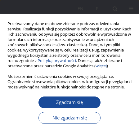
EN
PL
Przetwarzamy dane osobowe zbierane podczas odwiedzania
serwisu. Realizacja funkcji pozyskiwania informacji o użytkownikach
i ich zachowaniu odbywa się poprzez dobrowolnie wprowadzone w
formularzach informacje oraz zapisywanie w urządzeniach
końcowych plików cookies (tzw. ciasteczka). Dane, w tym pliki
cookies, wykorzystywane są w celu realizacji usług, zapewnienia
wygodnego korzystania ze strony oraz w celu monitorowania
ruchu zgodnie z
Polityką prywatności
. Dane są także zbierane i
Autor
Anna Sobczyk- Gąsiorek
przetwarzane przez narzędzie Google Analytics (
więcej
).
Możesz zmienić ustawienia cookies w swojej przeglądarce.
Ograniczenie stosowania plików cookies w konfiguracji przeglądarki
Opinia dorosłych dzieci z rodzin wielodzietnych
może wpłynąć na niektóre funkcjonalności dostępne na stronie.
na temat rodziny pochodzenia
Zgadzam się
Anna Sobczyk- Gąsiorek
,
Przemysław Gąsiorek
,
Wanda Śpikowska
Wychowanie w Rodzinie 2020;23(2):81-97
Nie zgadzam się
DOI
:
https://doi.org/10.34616/wwr.2020.2.081.097
Statystyki
Streszczenie
Artykuł
(PDF)