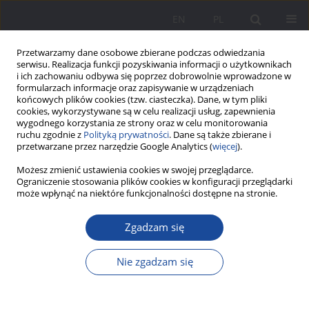
EN
PL
Przetwarzamy dane osobowe zbierane podczas odwiedzania
serwisu. Realizacja funkcji pozyskiwania informacji o użytkownikach
i ich zachowaniu odbywa się poprzez dobrowolnie wprowadzone w
formularzach informacje oraz zapisywanie w urządzeniach
końcowych plików cookies (tzw. ciasteczka). Dane, w tym pliki
cookies, wykorzystywane są w celu realizacji usług, zapewnienia
wygodnego korzystania ze strony oraz w celu monitorowania
ruchu zgodnie z
Polityką prywatności
. Dane są także zbierane i
2/2024 vol. 31
przetwarzane przez narzędzie Google Analytics (
więcej
).
Możesz zmienić ustawienia cookies w swojej przeglądarce.
Ograniczenie stosowania plików cookies w konfiguracji przeglądarki
może wpłynąć na niektóre funkcjonalności dostępne na stronie.
Twórcy internetowi jako
Zgadzam się
autorytet młodych pokoleń
Nie zgadzam się
1
Anna Sobczak
Więcej