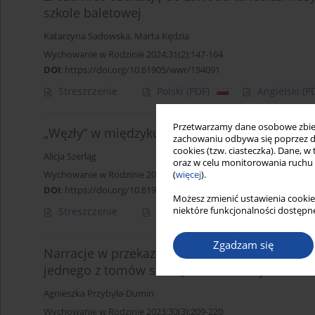
szkole baletowej
Katarzyna Sadowska
,
Marta Kędzia
Wychowanie w Rodzinie 2024;31(2):147-164
DOI
:
https://doi.org/10.61905/wwr/194091
Streszczenie
Polski
(PDF)
Angielski
(P
Przetwarzamy dane osobowe zbiera
„Węzły” w międzykulturowej sieci pogranicza
zachowaniu odbywa się poprzez d
cookies (tzw. ciasteczka). Dane, w
Alicja Szerląg
oraz w celu monitorowania ruchu
Wychowanie w Rodzinie 2024;31(3):31-47
(
więcej
).
DOI
:
https://doi.org/10.61905/wwr/195508
Możesz zmienić ustawienia cookie
niektóre funkcjonalności dostępne
Streszczenie
Polski
(PDF)
Angielski
(P
Zgadzam się
Narracje w przekazie rodzinnym. Wątki folklor
jednego z tomów serii „Jako downi bywało”
Agnieszka Przybyła-Dumin
Wychowanie w Rodzinie 2023;30(3):209-220