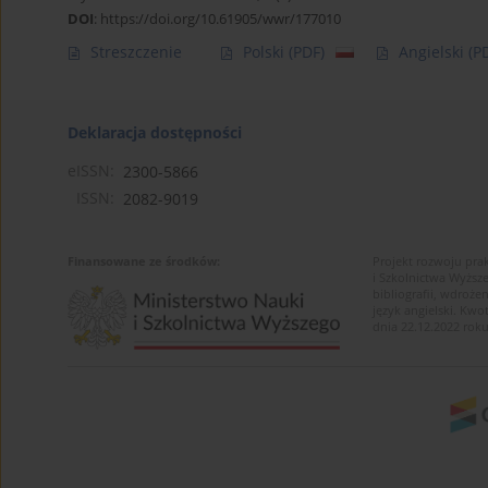
DOI
:
https://doi.org/10.61905/wwr/177010
Streszczenie
Polski
(PDF)
Angielski
(P
Deklaracja dostępności
eISSN:
2300-5866
ISSN:
2082-9019
Finansowane ze środków:
Projekt rozwoju pra
i Szkolnictwa Wyższ
bibliografii, wdroż
język angielski. K
dnia 22.12.2022 roku