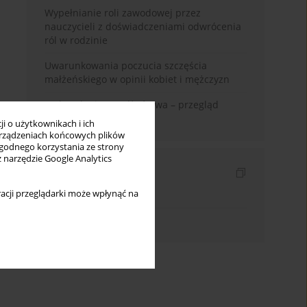
Wypełnianie roli zawodowej przez
nauczycieli z doświadczeniami odwrócenia
ról w rodzinie
Uwarunkowania poczucia szczęścia
małżeńskiego w opinii kobiet i mężczyzn
Zadowolenie z małżeństwa – przegląd
badań
i o użytkownikach i ich
rządzeniach końcowych plików
wygodnego korzystania ze strony
z narzędzie Google Analytics
Indeksy
acji przeglądarki może wpłynąć na
Indeks słów kluczowych
Indeks autorów