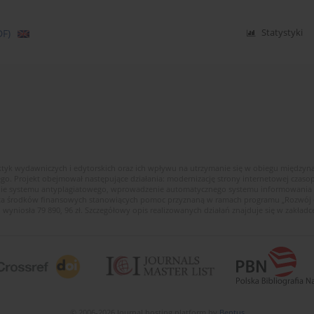
DF)
Statystyki
ktyk wydawniczych i edytorskich oraz ich wpływu na utrzymanie się w obiegu między
ego. Projekt obejmował następujące działania: modernizację strony internetowej cza
enie systemu antyplagiatowego, wprowadzenie automatycznego systemu informowania c
wota środków finansowych stanowiących pomoc przyznaną w ramach programu „Rozwój
 wyniosła 79 890, 96 zł. Szczegółowy opis realizowanych działań znajduje się w zakładce
© 2006-2026 Journal hosting platform by
Bentus