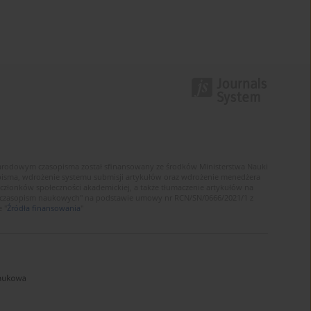
narodowym czasopisma został sfinansowany ze środków Ministerstwa Nauki
sopisma, wdrożenie systemu submisji artykułów oraz wdrożenie menedżera
złonków społeczności akademickiej, a także tłumaczenie artykułów na
 czasopism naukowych" na podstawie umowy nr RCN/SN/0666/2021/1 z
 "
Źródła finansowania
"