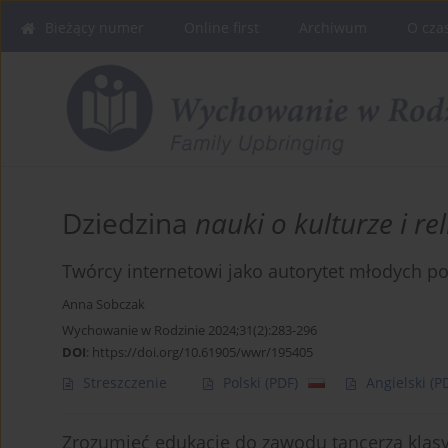
Bieżący numer
Online first
Archiwum
O cza
Dziedzina
nauki o kulturze i reli
Twórcy internetowi jako autorytet młodych p
Anna Sobczak
Wychowanie w Rodzinie 2024;31(2):283-296
DOI
:
https://doi.org/10.61905/wwr/195405
Streszczenie
Polski
(PDF)
Angielski
(P
Zrozumieć edukację do zawodu tancerza klasyc