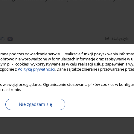
DF)
Statystyki
ne podczas odwiedzania serwisu. Realizacja funkcji pozyskiwania informacj
 kulturowego
obrowolnie wprowadzone w formularzach informacje oraz zapisywanie w u
 tym pliki cookies, wykorzystywane są w celu realizacji usług, zapewnienia 
 zgodnie z
Polityką prywatności
. Dane są także zbierane i przetwarzane prze
s w swojej przeglądarce. Ograniczenie stosowania plików cookies w konfigur
 na stronie.
DF)
Statystyki
Nie zgadzam się
u słownego w literaturze regionalnej na przykładzie