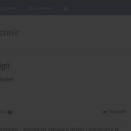
sopismie
Dla autorów
gii
okoleń
DF)
Statystyki
znego – konteksty edukacji dzieci i młodzieży w