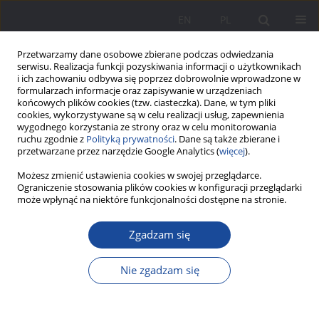
EN
PL
Przetwarzamy dane osobowe zbierane podczas odwiedzania
serwisu. Realizacja funkcji pozyskiwania informacji o użytkownikach
i ich zachowaniu odbywa się poprzez dobrowolnie wprowadzone w
formularzach informacje oraz zapisywanie w urządzeniach
końcowych plików cookies (tzw. ciasteczka). Dane, w tym pliki
cookies, wykorzystywane są w celu realizacji usług, zapewnienia
wygodnego korzystania ze strony oraz w celu monitorowania
ruchu zgodnie z
Polityką prywatności
. Dane są także zbierane i
Autor
Ilona Matysiak
przetwarzane przez narzędzie Google Analytics (
więcej
).
Możesz zmienić ustawienia cookies w swojej przeglądarce.
Nieformalne praktyki pomocy i wsparcia dla osób
Ograniczenie stosowania plików cookies w konfiguracji przeglądarki
może wpłynąć na niektóre funkcjonalności dostępne na stronie.
starszych oraz ich rodzin w środowiskach
wiejskich
Zgadzam się
Ilona Matysiak
Wychowanie w Rodzinie 2024;31(3):287-306
Nie zgadzam się
DOI
:
https://doi.org/10.61905/wwr/192602
Statystyki