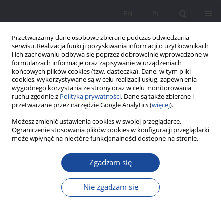
EN
PL
Przetwarzamy dane osobowe zbierane podczas odwiedzania
serwisu. Realizacja funkcji pozyskiwania informacji o użytkownikach
i ich zachowaniu odbywa się poprzez dobrowolnie wprowadzone w
formularzach informacje oraz zapisywanie w urządzeniach
końcowych plików cookies (tzw. ciasteczka). Dane, w tym pliki
cookies, wykorzystywane są w celu realizacji usług, zapewnienia
wygodnego korzystania ze strony oraz w celu monitorowania
ruchu zgodnie z
Polityką prywatności
. Dane są także zbierane i
Autor
Joanna Smyła
przetwarzane przez narzędzie Google Analytics (
więcej
).
Możesz zmienić ustawienia cookies w swojej przeglądarce.
Ograniczenie stosowania plików cookies w konfiguracji przeglądarki
Rodzina w kalejdoskopie współczesnych
może wpłynąć na niektóre funkcjonalności dostępne na stronie.
przemian
Zgadzam się
Joanna Smyła
Wychowanie w Rodzinie 2022;26(1):15-27
Nie zgadzam się
DOI
:
https://doi.org/10.34616/wwr.2022.1.015.027
Statystyki
Streszczenie
Artykuł
(PDF)