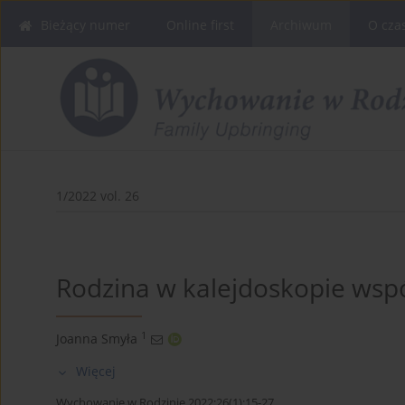
Bieżący numer
Online first
Archiwum
O cza
1/2022 vol. 26
Rodzina w kalejdoskopie wsp
1
Joanna Smyła
Więcej
Wychowanie w Rodzinie 2022;26(1):15-27