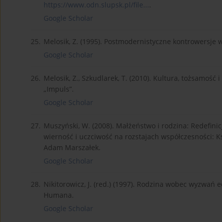
https://www.odn.slupsk.pl/file...
.
Google Scholar
25.
Melosik, Z. (1995). Postmodernistyczne kontrowersje w
Google Scholar
26.
Melosik, Z., Szkudlarek, T. (2010). Kultura, tożsamoś
„Impuls”.
Google Scholar
27.
Muszyński, W. (2008). Małżeństwo i rodzina: Redefinicje
wierność i uczciwość na rozstajach współczesności: K
Adam Marszałek.
Google Scholar
28.
Nikitorowicz, J. (red.) (1997). Rodzina wobec wyzwań
Humana.
Google Scholar