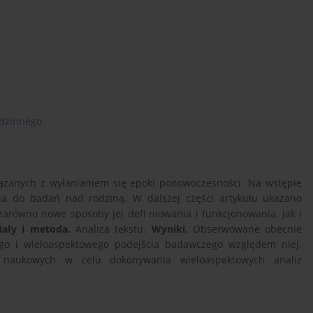
odzinnego
ązanych z wyłanianiem się epoki ponowoczesności. Na wstępie
cia do badań nad rodziną. W dalszej części artykułu ukazano
arówno nowe sposoby jej defi niowania i funkcjonowania, jak i
iały i metoda.
Analiza tekstu.
Wyniki.
Obserwowane obecnie
go i wieloaspektowego podejścia badawczego względem niej.
in naukowych w celu dokonywania wieloaspektowych analiz