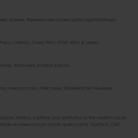
rowy. Kraków: Wydawnictwo Uniwersytetu Jagiellońskiego.
 Praca i miłość]. Crows Nest, NSW: Allen & Unwin.
esnej. Warszawa: Instytut Kultury.
 innej nowoczesności. Warszawa: Wydawnictwo Naukowe
ization: Politics, tradition and aesthetics in the modern social
estetyka w nowoczesnym ładzie społecznym]. Stanford, Calif.: