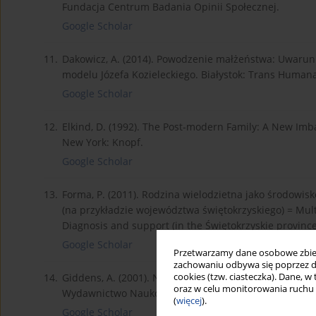
Fundacja Centrum Badania Opinii Społecznej.
Google Scholar
11.
Dakowicz, A. (2014). Powodzenie małżeństwa: Uwarun
modelu Józefa Kozieleckiego. Białystok: Trans Human
Google Scholar
12.
Elkind, D. (1992). The Post-modern Family: A New I
New York: Knopf.
Google Scholar
13.
Forma, P. (2011). Rodzina wielodzietna jako środowi
(na przykładzie województwa świętokrzyskiego) = Multi
Diagnosis and support (in the Świętokrzyskie provinc
Google Scholar
Przetwarzamy dane osobowe zbiera
zachowaniu odbywa się poprzez d
14.
Giddens, A. (2001). Nowoczesność i tożsamość: „ja” 
cookies (tzw. ciasteczka). Dane, w
oraz w celu monitorowania ruchu
Wydawnictwo Naukowe PWN.
(
więcej
).
Google Scholar