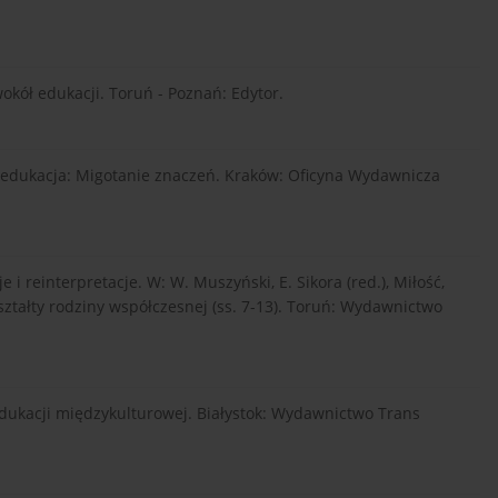
okół edukacji. Toruń - Poznań: Edytor.
ć i edukacja: Migotanie znaczeń. Kraków: Oficyna Wydawnicza
 i reinterpretacje. W: W. Muszyński, E. Sikora (red.), Miłość,
ształty rodziny współczesnej (ss. 7-13). Toruń: Wydawnictwo
 edukacji międzykulturowej. Białystok: Wydawnictwo Trans