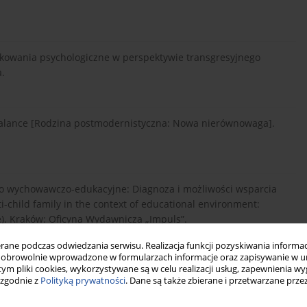
kowania psychologiczne w perspektywie transgresyjnego
a.
mbalance [Rodzina postmodernistyczna: Nowa nierównowaga].
sko wychowawczo-edukacyjne: Diagnoza i możliwości wsparcia
-child family in the context of educational environment:
e). Kraków: Oficyna Wydawnicza „Impuls”.
ne podczas odwiedzania serwisu. Realizacja funkcji pozyskiwania informacj
obrowolnie wprowadzone w formularzach informacje oraz zapisywanie w u
i społeczeństwo w epoce późnej nowoczesności. Warszawa:
 tym pliki cookies, wykorzystywane są w celu realizacji usług, zapewnienia 
 zgodnie z
Polityką prywatności
. Dane są także zbierane i przetwarzane prze