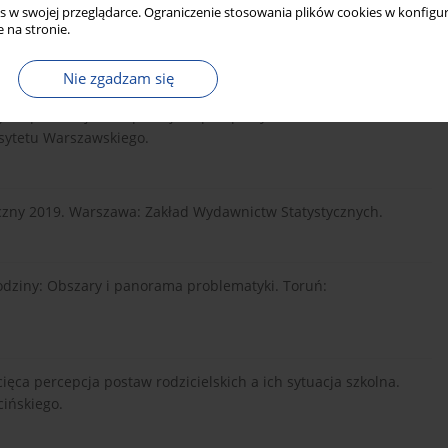
s w swojej przeglądarce. Ograniczenie stosowania plików cookies w konfigur
 na stronie.
ctwo Naukowe PWN.
Nie zgadzam się
ny: Reprodukcja i kooperacja w perspektywie
sytetu Warszawskiego.
iczny 2019. Warszawa: Zakład Wydawnictw Statystycznych.
a rodziny: Obszary i panorama problematyki. Toruń:
ięca percepcja postaw rodzicielskich a ich sytuacja szkolna.
ińskiego.