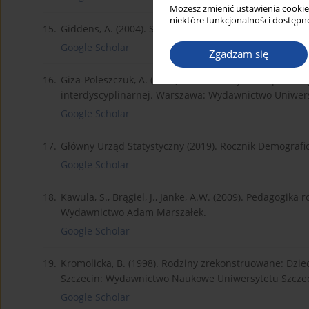
Możesz zmienić ustawienia cookie
niektóre funkcjonalności dostępne
15.
Giddens, A. (2004). Socjologia. Warszawa: Wydawni
Google Scholar
Zgadzam się
16.
Giza-Poleszczuk, A. (2005). Rodzina a system społecz
interdyscyplinarnej. Warszawa: Wydawnictwo Uniwer
Google Scholar
17.
Główny Urząd Statystyczny (2019). Rocznik Demograf
Google Scholar
18.
Kawula, S., Brągiel, J., Janke, A.W. (2009). Pedagogik
Wydawnictwo Adam Marszałek.
Google Scholar
19.
Kromolicka, B. (1998). Rodziny zrekonstruowane: Dziec
Szczecin: Wydawnictwo Naukowe Uniwersytetu Szczec
Google Scholar