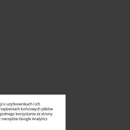
i o użytkownikach i ich
rządzeniach końcowych plików
wygodnego korzystania ze strony
z narzędzie Google Analytics