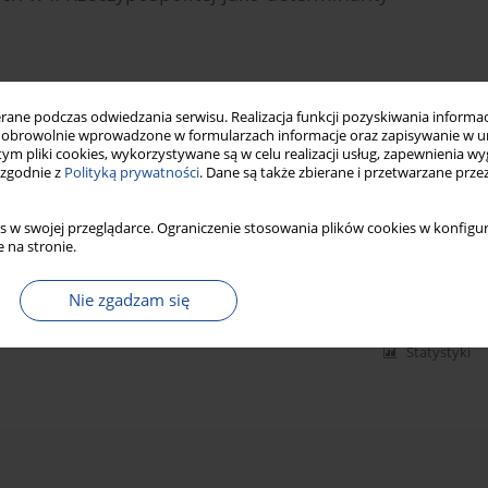
ne podczas odwiedzania serwisu. Realizacja funkcji pozyskiwania informacj
obrowolnie wprowadzone w formularzach informacje oraz zapisywanie w u
Statystyki
 tym pliki cookies, wykorzystywane są w celu realizacji usług, zapewnienia 
 zgodnie z
Polityką prywatności
. Dane są także zbierane i przetwarzane prze
eśćdziesiątych XX wieku w ankietach „Życia
s w swojej przeglądarce. Ograniczenie stosowania plików cookies w konfigur
 na stronie.
Nie zgadzam się
Statystyki