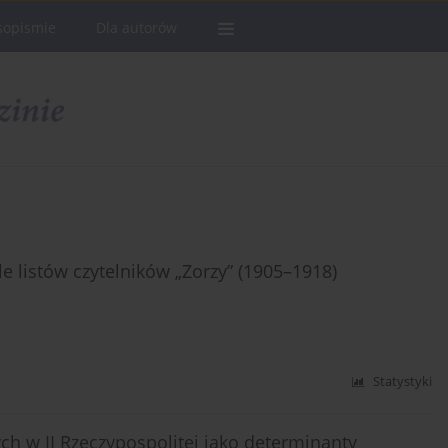
sopismie
Dla autorów
e listów czytelników „Zorzy” (1905–1918)
Statystyki
ch w II Rzeczypospolitej jako determinanty