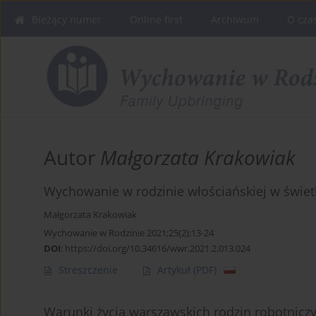
Bieżący numer
Online first
Archiwum
O cza
Autor
Małgorzata Krakowiak
Wychowanie w rodzinie włościańskiej w świetl
Małgorzata Krakowiak
Wychowanie w Rodzinie 2021;25(2):13-24
DOI
:
https://doi.org/10.34616/wwr.2021.2.013.024
Streszczenie
Artykuł
(PDF)
Warunki życia warszawskich rodzin robotniczy