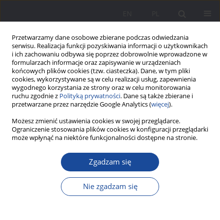
EN
PL
Przetwarzamy dane osobowe zbierane podczas odwiedzania
serwisu. Realizacja funkcji pozyskiwania informacji o użytkownikach
i ich zachowaniu odbywa się poprzez dobrowolnie wprowadzone w
formularzach informacje oraz zapisywanie w urządzeniach
końcowych plików cookies (tzw. ciasteczka). Dane, w tym pliki
cookies, wykorzystywane są w celu realizacji usług, zapewnienia
wygodnego korzystania ze strony oraz w celu monitorowania
ruchu zgodnie z
Polityką prywatności
. Dane są także zbierane i
2/2018 vol. 18
przetwarzane przez narzędzie Google Analytics (
więcej
).
Możesz zmienić ustawienia cookies w swojej przeglądarce.
Ograniczenie stosowania plików cookies w konfiguracji przeglądarki
może wpłynąć na niektóre funkcjonalności dostępne na stronie.
Warunki życia warszawskich
Zgadzam się
rodzin robotniczych w II
Nie zgadzam się
Rzeczypospolitej jako
determinanty socjalizacji i