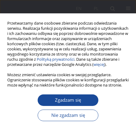
EN
PL
Przetwarzamy dane osobowe zbierane podczas odwiedzania
serwisu. Realizacja funkcji pozyskiwania informacji o użytkownikach
i ich zachowaniu odbywa się poprzez dobrowolnie wprowadzone w
formularzach informacje oraz zapisywanie w urządzeniach
końcowych plików cookies (tzw. ciasteczka). Dane, w tym pliki
cookies, wykorzystywane są w celu realizacji usług, zapewnienia
wygodnego korzystania ze strony oraz w celu monitorowania
ruchu zgodnie z
Polityką prywatności
. Dane są także zbierane i
Autor
Małgorzata Płoszaj
przetwarzane przez narzędzie Google Analytics (
więcej
).
Możesz zmienić ustawienia cookies w swojej przeglądarce.
Posiadanie rodzeństwa a kompetencje
Ograniczenie stosowania plików cookies w konfiguracji przeglądarki
może wpłynąć na niektóre funkcjonalności dostępne na stronie.
społeczno-emocjonalne dzieci w wieku szkolnym
w dobie pandemii COVID-19
Zgadzam się
Agnieszka Lasota
,
Natalia Maja Józefacka
,
Małgorzata Płoszaj
Wychowanie w Rodzinie 2022;27(2):211-230
Nie zgadzam się
DOI
:
https://doi.org/10.34616/wwr.2022.2.211.230
Statystyki