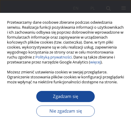
EN
PL
Przetwarzamy dane osobowe zbierane podczas odwiedzania
serwisu. Realizacja funkcji pozyskiwania informacji o użytkownikach
i ich zachowaniu odbywa się poprzez dobrowolnie wprowadzone w
formularzach informacje oraz zapisywanie w urządzeniach
końcowych plików cookies (tzw. ciasteczka). Dane, w tym pliki
cookies, wykorzystywane są w celu realizacji usług, zapewnienia
wygodnego korzystania ze strony oraz w celu monitorowania
ruchu zgodnie z
Polityką prywatności
. Dane są także zbierane i
Autor
Marek Motyka
przetwarzane przez narzędzie Google Analytics (
więcej
).
Możesz zmienić ustawienia cookies w swojej przeglądarce.
Ograniczenie stosowania plików cookies w konfiguracji przeglądarki
Rodzinne uwarunkowania bezdomności
może wpłynąć na niektóre funkcjonalności dostępne na stronie.
młodzieży
Zgadzam się
Marek A. Motyka
Wychowanie w Rodzinie 2023;30(4):147-171
Nie zgadzam się
DOI
:
https://doi.org/10.61905/wwr/177009
Statystyki
Streszczenie
Polski
(PDF)