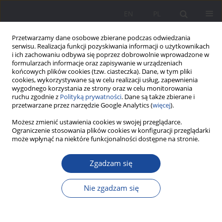
EN
PL
Przetwarzamy dane osobowe zbierane podczas odwiedzania
serwisu. Realizacja funkcji pozyskiwania informacji o użytkownikach
i ich zachowaniu odbywa się poprzez dobrowolnie wprowadzone w
formularzach informacje oraz zapisywanie w urządzeniach
końcowych plików cookies (tzw. ciasteczka). Dane, w tym pliki
cookies, wykorzystywane są w celu realizacji usług, zapewnienia
wygodnego korzystania ze strony oraz w celu monitorowania
ruchu zgodnie z
Polityką prywatności
. Dane są także zbierane i
Autor
Marta Kędzia
przetwarzane przez narzędzie Google Analytics (
więcej
).
Możesz zmienić ustawienia cookies w swojej przeglądarce.
Ograniczenie stosowania plików cookies w konfiguracji przeglądarki
Językowe wsparcie dzieci i rodzin migracyjnych
może wpłynąć na niektóre funkcjonalności dostępne na stronie.
na przykładzie rozwiązań Familienzentrum
Lebenshilfe w Elmshorn
Zgadzam się
Katarzyna Sadowska
,
Kinga Kuszak
,
Marta Jadwiga Kędzia
Nie zgadzam się
Wychowanie w Rodzinie 2024;31(1):45-56
DOI
:
https://doi.org/10.61905/wwr/183496
Statystyki