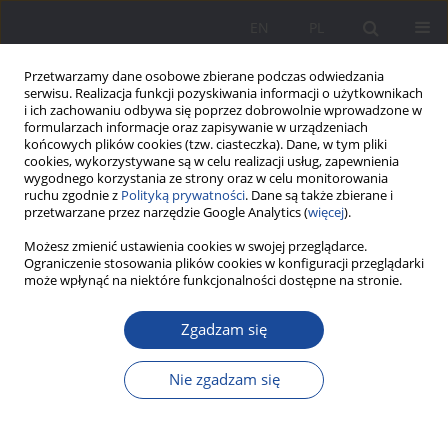
EN
PL
Przetwarzamy dane osobowe zbierane podczas odwiedzania
serwisu. Realizacja funkcji pozyskiwania informacji o użytkownikach
i ich zachowaniu odbywa się poprzez dobrowolnie wprowadzone w
formularzach informacje oraz zapisywanie w urządzeniach
końcowych plików cookies (tzw. ciasteczka). Dane, w tym pliki
cookies, wykorzystywane są w celu realizacji usług, zapewnienia
wygodnego korzystania ze strony oraz w celu monitorowania
ruchu zgodnie z
Polityką prywatności
. Dane są także zbierane i
Autor
Monika Wójtowicz
przetwarzane przez narzędzie Google Analytics (
więcej
).
Możesz zmienić ustawienia cookies w swojej przeglądarce.
Ograniczenie stosowania plików cookies w konfiguracji przeglądarki
„Niełatwo być rodzicem” – prezentacja głównych
może wpłynąć na niektóre funkcjonalności dostępne na stronie.
założeń programu skierowanego do rodziców
korzystających z pomocy Miejskiego Ośrodka
Zgadzam się
Pomocy Społecznej w Wałbrzychu
Nie zgadzam się
Monika Wójtowicz
Wychowanie w Rodzinie 2012;6(2):261-266
DOI
:
https://doi.org/10.23734/wwr20122.261.266