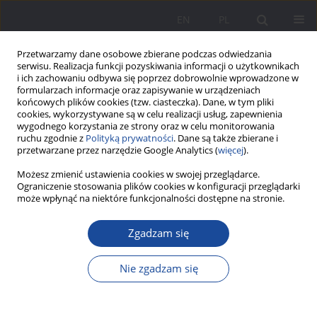
EN
PL
Przetwarzamy dane osobowe zbierane podczas odwiedzania
serwisu. Realizacja funkcji pozyskiwania informacji o użytkownikach
i ich zachowaniu odbywa się poprzez dobrowolnie wprowadzone w
formularzach informacje oraz zapisywanie w urządzeniach
końcowych plików cookies (tzw. ciasteczka). Dane, w tym pliki
cookies, wykorzystywane są w celu realizacji usług, zapewnienia
wygodnego korzystania ze strony oraz w celu monitorowania
ruchu zgodnie z
Polityką prywatności
. Dane są także zbierane i
Autor
Romana Mykhaylyshyn
przetwarzane przez narzędzie Google Analytics (
więcej
).
Możesz zmienić ustawienia cookies w swojej przeglądarce.
Ukraińskie narodowe tradycje rodzinnej edukacji
Ograniczenie stosowania plików cookies w konfiguracji przeglądarki
może wpłynąć na niektóre funkcjonalności dostępne na stronie.
dzieci i młodzieży
Romana Mykhaylyshyn
Zgadzam się
Wychowanie w Rodzinie 2014;9(1):231-242
DOI
:
https://doi.org/10.23734/wwr20141.231.242
Nie zgadzam się
Statystyki
Streszczenie
Artykuł
(PDF)