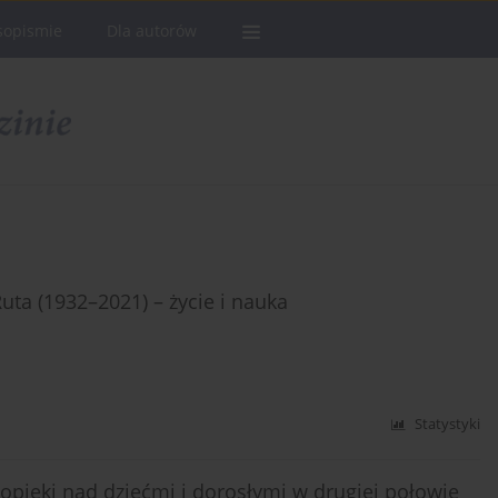
sopismie
Dla autorów
ta (1932–2021) – życie i nauka
Statystyki
 opieki nad dziećmi i dorosłymi w drugiej połowie