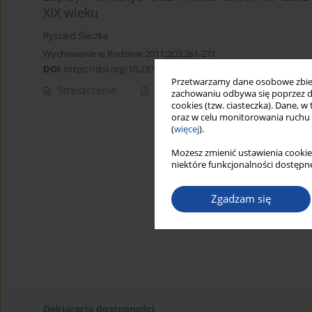
XIX wieku
Ryszard Ślęczka
Wychowanie w Rodzinie 2011;2(2):261-271
DOI
:
https://doi.org/10.23734/wwr20112.261.271
Przetwarzamy dane osobowe zbiera
Streszczenie
Artykuł
(PDF)
zachowaniu odbywa się poprzez d
cookies (tzw. ciasteczka). Dane, w
oraz w celu monitorowania ruchu
(
więcej
).
Możesz zmienić ustawienia cookie
niektóre funkcjonalności dostępne
Zgadzam się
Deklaracja dostępności