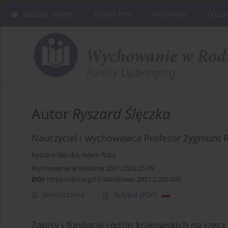
Bieżący numer
Online first
Archiwum
O cza
Autor
Ryszard Ślęczka
Nauczyciel i wychowawca Profesor Zygmunt Ru
Ryszard Ślęczka
,
Adam Ruta
Wychowanie w Rodzinie 2021;25(2):25-39
DOI
:
https://doi.org/10.34616/wwr.2021.2.025.039
Streszczenie
Artykuł
(PDF)
Zapisy i fundacje rodzin krakowskich na rzecz