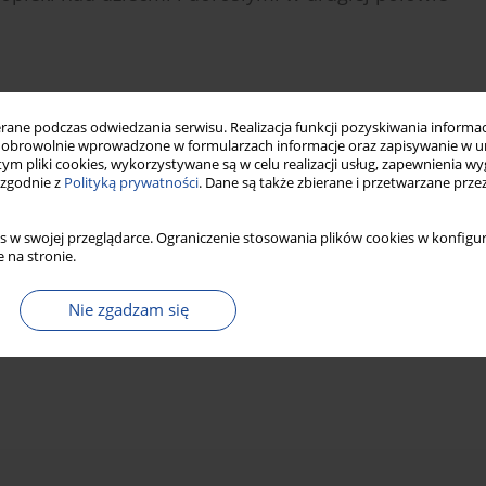
ne podczas odwiedzania serwisu. Realizacja funkcji pozyskiwania informacj
Statystyki
obrowolnie wprowadzone w formularzach informacje oraz zapisywanie w u
 tym pliki cookies, wykorzystywane są w celu realizacji usług, zapewnienia 
 zgodnie z
Polityką prywatności
. Dane są także zbierane i przetwarzane prze
s w swojej przeglądarce. Ograniczenie stosowania plików cookies w konfigur
 na stronie.
Nie zgadzam się