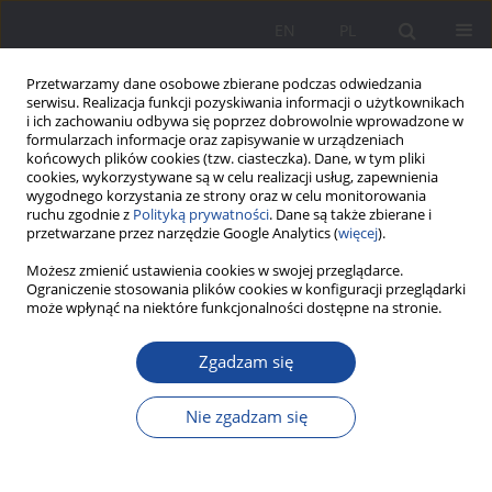
EN
PL
Przetwarzamy dane osobowe zbierane podczas odwiedzania
serwisu. Realizacja funkcji pozyskiwania informacji o użytkownikach
i ich zachowaniu odbywa się poprzez dobrowolnie wprowadzone w
formularzach informacje oraz zapisywanie w urządzeniach
końcowych plików cookies (tzw. ciasteczka). Dane, w tym pliki
cookies, wykorzystywane są w celu realizacji usług, zapewnienia
wygodnego korzystania ze strony oraz w celu monitorowania
ruchu zgodnie z
Polityką prywatności
. Dane są także zbierane i
3/2011 vol. 3
przetwarzane przez narzędzie Google Analytics (
więcej
).
Możesz zmienić ustawienia cookies w swojej przeglądarce.
Ograniczenie stosowania plików cookies w konfiguracji przeglądarki
może wpłynąć na niektóre funkcjonalności dostępne na stronie.
Dzieciństwo jako wartość
Zgadzam się
1
Ewelina Piecuch
Nie zgadzam się
Więcej
Wychowanie w Rodzinie 2011;3(3):153-166