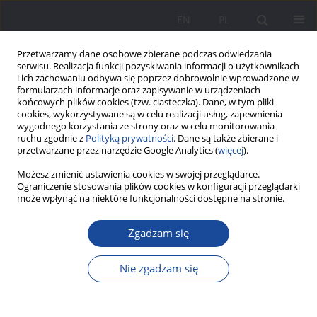
EN
PL
Przetwarzamy dane osobowe zbierane podczas odwiedzania
serwisu. Realizacja funkcji pozyskiwania informacji o użytkownikach
i ich zachowaniu odbywa się poprzez dobrowolnie wprowadzone w
formularzach informacje oraz zapisywanie w urządzeniach
końcowych plików cookies (tzw. ciasteczka). Dane, w tym pliki
cookies, wykorzystywane są w celu realizacji usług, zapewnienia
wygodnego korzystania ze strony oraz w celu monitorowania
ruchu zgodnie z
Polityką prywatności
. Dane są także zbierane i
2/2012 vol. 6
przetwarzane przez narzędzie Google Analytics (
więcej
).
Możesz zmienić ustawienia cookies w swojej przeglądarce.
Ograniczenie stosowania plików cookies w konfiguracji przeglądarki
może wpłynąć na niektóre funkcjonalności dostępne na stronie.
Rodzina – jej wartość i
Zgadzam się
znaczenie z perspektywy życia
Nie zgadzam się
Dorosłych Dzieci
Rozwiedzionych Rodziców