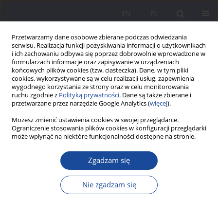
EN
PL
Przetwarzamy dane osobowe zbierane podczas odwiedzania
serwisu. Realizacja funkcji pozyskiwania informacji o użytkownikach
i ich zachowaniu odbywa się poprzez dobrowolnie wprowadzone w
formularzach informacje oraz zapisywanie w urządzeniach
końcowych plików cookies (tzw. ciasteczka). Dane, w tym pliki
cookies, wykorzystywane są w celu realizacji usług, zapewnienia
wygodnego korzystania ze strony oraz w celu monitorowania
ruchu zgodnie z
Polityką prywatności
. Dane są także zbierane i
Słowo kluczowe
dziecko
przetwarzane przez narzędzie Google Analytics (
więcej
).
niewidome
Możesz zmienić ustawienia cookies w swojej przeglądarce.
Ograniczenie stosowania plików cookies w konfiguracji przeglądarki
może wpłynąć na niektóre funkcjonalności dostępne na stronie.
Wybrane aspekty funkcjonowania rodzeństwa
dzieci niewidomych
Zgadzam się
Joanna Gładyszewska-Cylulko
Nie zgadzam się
Wychowanie w Rodzinie 2024;31(2):383-397
DOI
:
https://doi.org/10.61905/wwr/190242
Statystyki