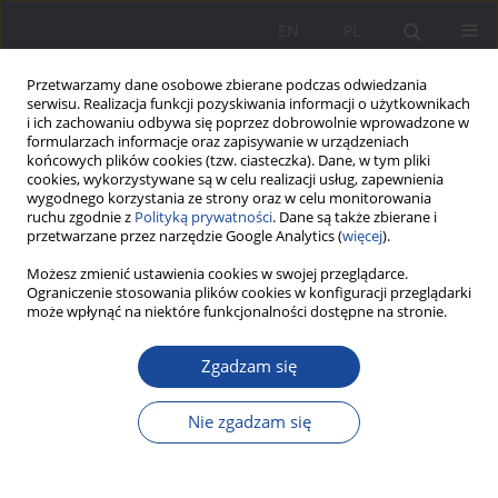
EN
PL
Przetwarzamy dane osobowe zbierane podczas odwiedzania
serwisu. Realizacja funkcji pozyskiwania informacji o użytkownikach
i ich zachowaniu odbywa się poprzez dobrowolnie wprowadzone w
formularzach informacje oraz zapisywanie w urządzeniach
końcowych plików cookies (tzw. ciasteczka). Dane, w tym pliki
cookies, wykorzystywane są w celu realizacji usług, zapewnienia
wygodnego korzystania ze strony oraz w celu monitorowania
ruchu zgodnie z
Polityką prywatności
. Dane są także zbierane i
Słowo kluczowe
edukacja
przetwarzane przez narzędzie Google Analytics (
więcej
).
międzykulturowa
Możesz zmienić ustawienia cookies w swojej przeglądarce.
Ograniczenie stosowania plików cookies w konfiguracji przeglądarki
może wpłynąć na niektóre funkcjonalności dostępne na stronie.
Studium zaangażowania młodzieży ze spektrum
autyzmu na rzecz poprawy własnej sytuacji
Zgadzam się
edukacyjnej
Nie zgadzam się
Sabina Pawlik
Wychowanie w Rodzinie 2022;27(2):299-313
DOI
:
https://doi.org/10.34616/wwr.2022.2.299.313
Statystyki