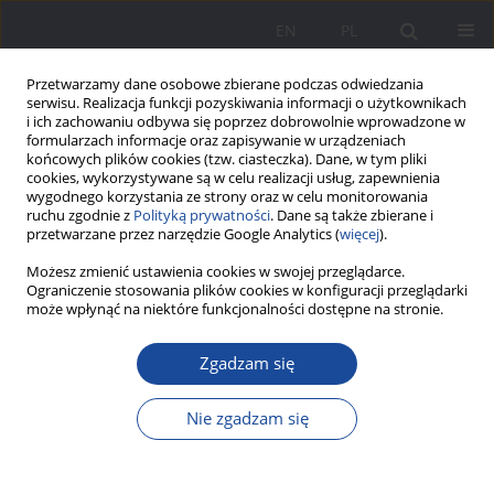
EN
PL
Przetwarzamy dane osobowe zbierane podczas odwiedzania
serwisu. Realizacja funkcji pozyskiwania informacji o użytkownikach
i ich zachowaniu odbywa się poprzez dobrowolnie wprowadzone w
formularzach informacje oraz zapisywanie w urządzeniach
końcowych plików cookies (tzw. ciasteczka). Dane, w tym pliki
cookies, wykorzystywane są w celu realizacji usług, zapewnienia
wygodnego korzystania ze strony oraz w celu monitorowania
ruchu zgodnie z
Polityką prywatności
. Dane są także zbierane i
Słowo kluczowe
moral
przetwarzane przez narzędzie Google Analytics (
więcej
).
Możesz zmienić ustawienia cookies w swojej przeglądarce.
Ograniczenie stosowania plików cookies w konfiguracji przeglądarki
Meilė Lukšienė – inicjatorka pookupacyjnej
może wpłynąć na niektóre funkcjonalności dostępne na stronie.
reformy oświatowej na Litwie i twórca jej
koncepcji
Zgadzam się
Marija Barkauskaite
,
Ona Tijūnelienė
Nie zgadzam się
Wychowanie w Rodzinie 2012;5(1):215-226
DOI
:
https://doi.org/10.23734/wwr20121.215.226
Statystyki