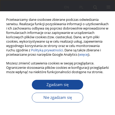
EN
PL
Przetwarzamy dane osobowe zbierane podczas odwiedzania
serwisu. Realizacja funkcji pozyskiwania informacji o użytkownikach
i ich zachowaniu odbywa się poprzez dobrowolnie wprowadzone w
formularzach informacje oraz zapisywanie w urządzeniach
końcowych plików cookies (tzw. ciasteczka). Dane, w tym pliki
cookies, wykorzystywane są w celu realizacji usług, zapewnienia
wygodnego korzystania ze strony oraz w celu monitorowania
ruchu zgodnie z
Polityką prywatności
. Dane są także zbierane i
Słowo kluczowe
prężność
przetwarzane przez narzędzie Google Analytics (
więcej
).
rodziny
Możesz zmienić ustawienia cookies w swojej przeglądarce.
Ograniczenie stosowania plików cookies w konfiguracji przeglądarki
może wpłynąć na niektóre funkcjonalności dostępne na stronie.
Retrospektywny pomiar jakości wychowania w
Zgadzam się
rodzinie– propozycja nowego narzędzia
Piotr Kwiatkowski
,
Ewa Jurczyk-Romanowska
Nie zgadzam się
Wychowanie w Rodzinie 2022;28(3):13-28
DOI
:
https://doi.org/10.34616/wwr.2022.3.013.028
Statystyki