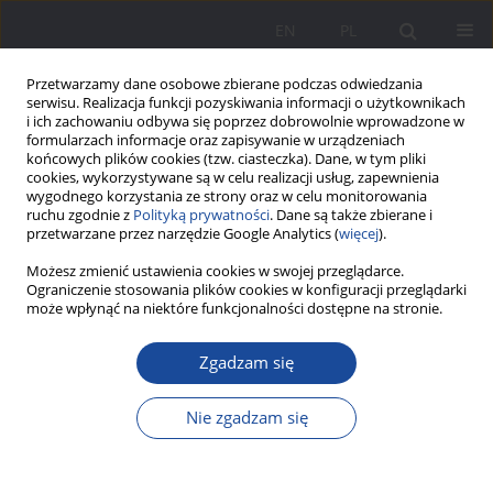
EN
PL
Przetwarzamy dane osobowe zbierane podczas odwiedzania
serwisu. Realizacja funkcji pozyskiwania informacji o użytkownikach
i ich zachowaniu odbywa się poprzez dobrowolnie wprowadzone w
formularzach informacje oraz zapisywanie w urządzeniach
końcowych plików cookies (tzw. ciasteczka). Dane, w tym pliki
cookies, wykorzystywane są w celu realizacji usług, zapewnienia
wygodnego korzystania ze strony oraz w celu monitorowania
ruchu zgodnie z
Polityką prywatności
. Dane są także zbierane i
Autor
Ewa Jurczyk-Romanowska
przetwarzane przez narzędzie Google Analytics (
więcej
).
Możesz zmienić ustawienia cookies w swojej przeglądarce.
Zaktualizowana wersja Retrospektywnej Skali
Ograniczenie stosowania plików cookies w konfiguracji przeglądarki
może wpłynąć na niektóre funkcjonalności dostępne na stronie.
Funkcjonowania Rodzicielstwa w Rodzinie
Pochodzenia
Zgadzam się
Piotr Kwiatkowski
,
Kamila Wylęgły
,
Ewa Jurczyk-Romanowska
Wychowanie w Rodzinie 2024;31(3):331-371
Nie zgadzam się
DOI
:
https://doi.org/10.61905/wwr/196577
Statystyki